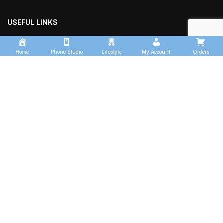
USEFUL LINKS
About us
Home
Phone Studio
Lifestyle
My Account
Orders
Contact us
Shop
Track Order
OUR SECTORS
Thamalu Transport Services
Kingfisher Logistics
Thamalu Enterprises
Thamalu Leisure