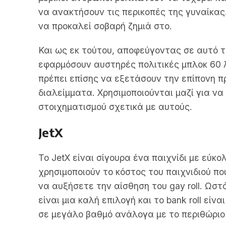
να ανακτήσουν τις περικοπές της γυναίκας.
να προκαλεί σοβαρή ζημιά στο.
Και ως εκ τούτου, αποφεύγοντας σε αυτό τ
εφαρμόσουν αυστηρές πολιτικές μπλοκ 60 
πρέπει επίσης να εξετάσουν την επίπονη π
διαλείμματα. Χρησιμοποιούνται μαζί για να
στοιχηματισμού σχετικά με αυτούς.
JetX
Το JetX είναι σίγουρα ένα παιχνίδι με εύκ
χρησιμοποιούν το κόστος του παιχνιδιού π
να αυξήσετε την αίσθηση του gay roll. Ωστ
είναι μια καλή επιλογή και το bank roll εί
σε μεγάλο βαθμό ανάλογα με το περιθώριο 