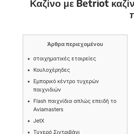
Καζίνο με Betriot καζ
Άρθρα περιεχομένου
στοιχηματικές εταιρείες
Κουλοχέρηδες
Εμπορικό κέντρο τυχερών
παιχνιδιών
Flash παιχνίδια απλώς επειδή το
Aviamasters
JetX
Τυχερό Σιντριβάνι