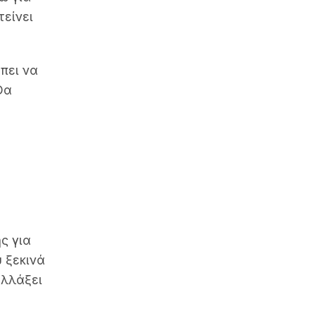
τείνει
πει να
Θα
ς για
υ ξεκινά
αλλάξει