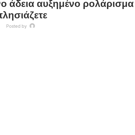
ίνο άδεια αυξημένο ρολάρισμα
πλησιάζετε
Posted by