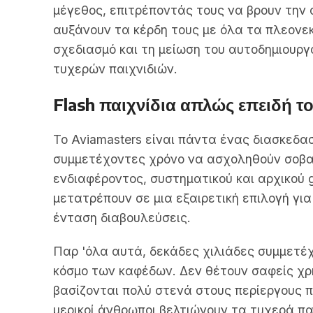
μέγεθος, επιτρέποντάς τους να βρουν την
αυξάνουν τα κέρδη τους με όλα τα πλεονεκ
σχεδιασμό και τη μείωση του αυτοδημιουρ
τυχερών παιχνιδιών.
Flash παιχνίδια απλώς επειδή τ
Το Aviamasters είναι πάντα ένας διασκεδαστ
συμμετέχοντες χρόνο να ασχοληθούν σοβαρ
ενδιαφέροντος, συστηματικού και αρχικού 
μετατρέπουν σε μια εξαιρετική επιλογή γι
ένταση διαβουλεύσεις.
Παρ 'όλα αυτά, δεκάδες χιλιάδες συμμετ
κόσμο των καφέδων. Δεν θέτουν σαφείς χρη
βασίζονται πολύ στενά στους περίεργους 
μερικοί άνθρωποι βελτιώνουν τα τυχερά πα