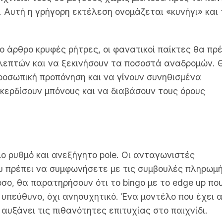
 Αυτή η γρήγορη εκτέλεση ονομάζεται «κυνήγι» και 
ο άρθρο κρυφές ρήτρες, οι φανατικοί παίκτες θα πρέ
λεπτών και να ξεκινήσουν τα ποσοστά αναδρομών. 
ροσωπική προπόνηση και να γίνουν συνηθισμένα
 κερδίσουν μπόνους και να διαβάσουν τους όρους
ολο ρυθμό και ανεξήγητο pole. Οι ανταγωνιστές
ου πρέπει να συμφωνήσετε με τις συμβουλές πληρωμή
όσο, θα παρατηρήσουν ότι το bingo με το edge up πο
ναι υπεύθυνο, όχι ανησυχητικό. Ένα μοντέλο που έχει 
αυξάνει τις πιθανότητες επιτυχίας στο παιχνίδι.