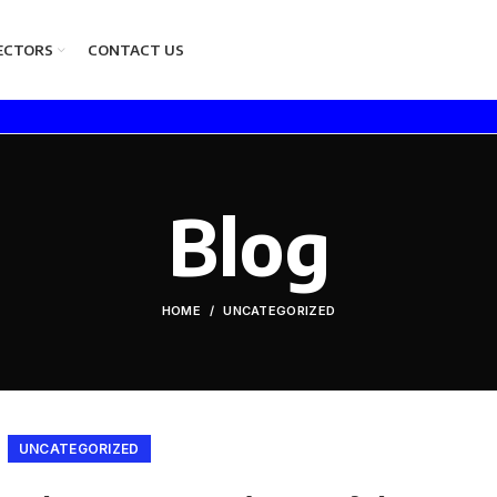
ECTORS
CONTACT US
Blog
HOME
UNCATEGORIZED
UNCATEGORIZED