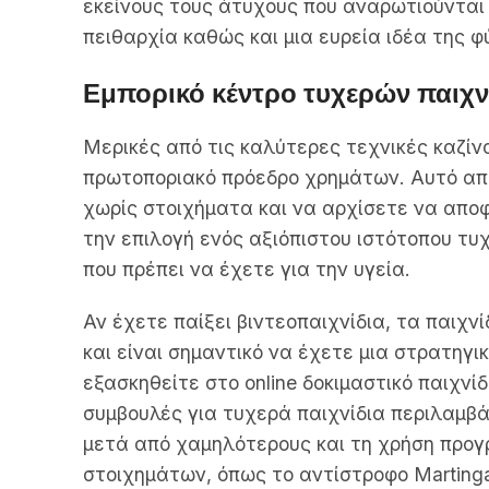
εκείνους τους άτυχους που αναρωτιούνται γ
πειθαρχία καθώς και μια ευρεία ιδέα της φ
Εμπορικό κέντρο τυχερών παιχν
Μερικές από τις καλύτερες τεχνικές καζίν
πρωτοποριακό πρόεδρο χρημάτων. Αυτό απα
χωρίς στοιχήματα και να αρχίσετε να απο
την επιλογή ενός αξιόπιστου ιστότοπου τυ
που πρέπει να έχετε για την υγεία.
Αν έχετε παίξει βιντεοπαιχνίδια, τα παιχν
και είναι σημαντικό να έχετε μια στρατηγι
εξασκηθείτε στο online δοκιμαστικό παιχνί
συμβουλές για τυχερά παιχνίδια περιλαμβ
μετά από χαμηλότερους και τη χρήση προ
στοιχημάτων, όπως το αντίστροφο Martinga