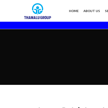
HOME
ABOUT US
S