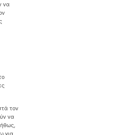
ν να
ον
ς
το
ες
στά τον
ούν να
νήθως,
ω για