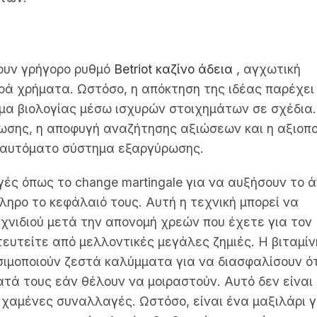
ρουν γρήγορο ρυθμό
Betriot καζίνο άδεια
, αγχωτική
ά χρήματα. Ωστόσο, η απόκτηση της ιδέας παρέχει 
μα βιολογίας μέσω ισχυρών στοιχημάτων σε σχέδια
σης, η αποφυγή αναζήτησης αξιώσεων και η αξιοπο
ς αυτόματο σύστημα εξαργύρωσης.
ές όπως το change martingale για να αυξήσουν το 
ληρο το κεφάλαιό τους. Αυτή η τεχνική μπορεί να
χνιδιού μετά την απονομή χρεών που έχετε για τον
ευτείτε από μελλοντικές μεγάλες ζημιές. Η βιταμίν
σιμοποιούν ζεστά καλύμματα για να διασφαλίσουν ότ
τά τους εάν θέλουν να μοιραστούν. Αυτό δεν είναι
χαμένες συναλλαγές. Ωστόσο, είναι ένα μαξιλάρι γ