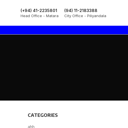
(+94) 41-2235801
(94) 11-2183388
Head Office - Matara
City Office - Piliyandala
CATEGORIES
ahh