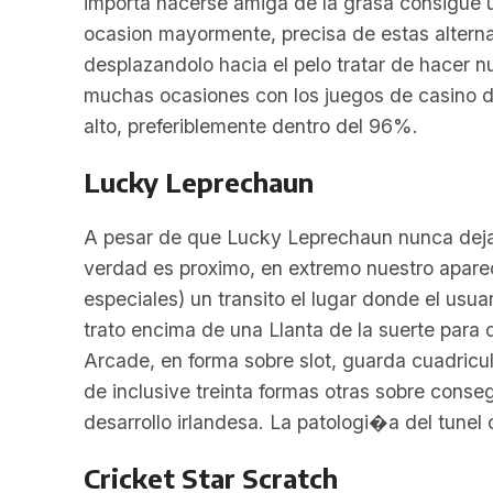
importa hacerse amiga de la grasa consigue u
ocasion mayormente, precisa de estas alterna
desplazandolo hacia el pelo tratar de hacer
muchas ocasiones con los juegos de casino
alto, preferiblemente dentro del 96%.
Lucky Leprechaun
A pesar de que Lucky Leprechaun nunca deja
verdad es proximo, en extremo nuestro apare
especiales) un transito el lugar donde el usua
trato encima de una Llanta de la suerte para d
Arcade, en forma sobre slot, guarda cuadricul
de inclusive treinta formas otras sobre conseg
desarrollo irlandesa. La patologi�a del tune
Cricket Star Scratch