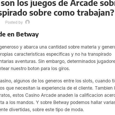
 son los juegos de Arcade sob
spirado sobre como trabajan?
Posted by
ade en Betway
eneroso y abarca una cantidad sobre materia y gener
opias caracteristicas especificas y no ha transpirado
ntarias aventuras. Sin embargo, determinados jugador
tear nuestro boton para los giros.
asino, algunos de los generos entre los slots, cuando t
os que necesitan la experiencia de el cliente. Tambien 
ratos, estos Casino Arcade anaden la calificacion acer
sta a los mandos. Y sobre Betway podemos hallar varia
te divertidas, sobre este tipo de moda.