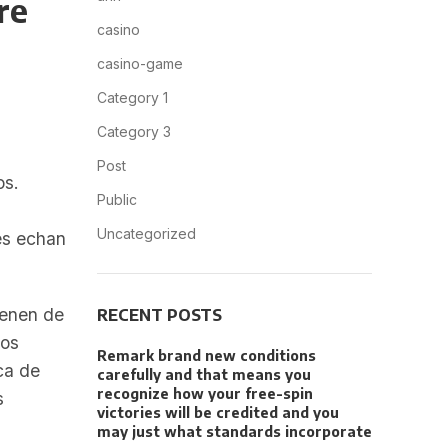
re
casino
casino-game
Category 1
Category 3
Post
os.
Public
Uncategorized
es echan
ienen de
RECENT POSTS
los
Remark brand new conditions
ca de
carefully and that means you
recognize how your free-spin
s
victories will be credited and you
may just what standards incorporate