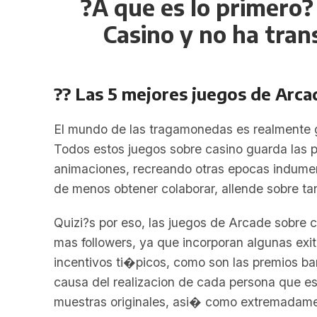
?A que es lo primero?
Casino y no ha tran
?? Las 5 mejores juegos de Arc
El mundo de las tragamonedas es realmente g
Todos estos juegos sobre casino guarda las pr
animaciones, recreando otras epocas indume
de menos obtener colaborar, allende sobre tan
Quizi?s por eso, las juegos de Arcade sobre c
mas followers, ya que incorporan algunas exit
incentivos ti�picos, como son las premios ba
causa del realizacion de cada persona que e
muestras originales, asi� como extremadamen