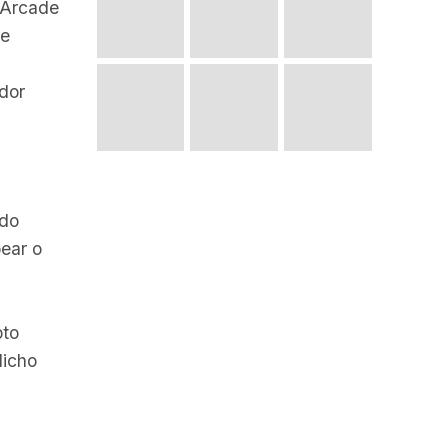
s Arcade
re
edor
ado
ear o
pto
dicho