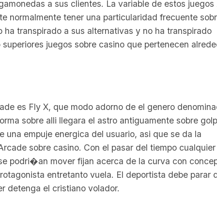
ragamonedas a sus clientes. La variable de estos juego
nte normalmente tener una particularidad frecuente sob
o ha transpirado a sus alternativas y no ha transpirado
co superiores juegos sobre casino que pertenecen alred
rcade es Fly X, que modo adorno de el genero denomin
a sobre alli llegara el astro antiguamente sobre golp
 una empuje energica del usuario, asi que se da la
Arcade sobre casino. Con el pasar del tiempo cualquier
se podri�an mover fijan acerca de la curva con conce
protagonista entretanto vuela. El deportista debe parar 
 detenga el cristiano volador.