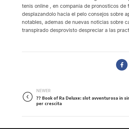
tenis online , en compania de pronosticos de 
desplazandolo hacia el pelo consejos sobre ap
notables, ademas de nuevas noticias sobre cas
transpirado desprovisto despreciar a las practi
NEWER
?? Book of Ra Deluxe: slot avventurosa in si
per crescita