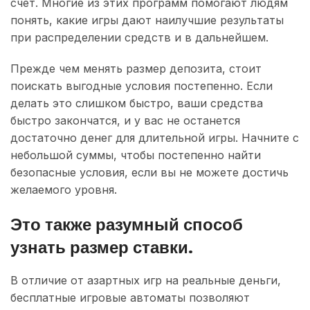
счет. Многие из этих программ помогают людям
понять, какие игры дают наилучшие результаты
при распределении средств и в дальнейшем.
Прежде чем менять размер депозита, стоит
поискать выгодные условия постепенно. Если
делать это слишком быстро, ваши средства
быстро закончатся, и у вас не останется
достаточно денег для длительной игры. Начните с
небольшой суммы, чтобы постепенно найти
безопасные условия, если вы не можете достичь
желаемого уровня.
Это также разумный способ
узнать размер ставки.
В отличие от азартных игр на реальные деньги,
бесплатные игровые автоматы позволяют