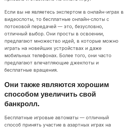
Если вы не являетесь экспертом в онлайн-играх в
видеослоты, то бесплатные онлайн-слоты с
потоковой передачей — это, безусловно,
отличный выбор. Они просты в освоении,
предлагают множество идей, в которые можно
играть на новейших устройствах и даже
мобильных телефонах. Более того, они часто
предлагают впечатляющие джекпоты и
бесплатные вращения.
Они также являются хорошим
способом увеличить свой
банкролл.
Бесплатные игровые автоматы — отличный
способ принять участие в азартных играх на