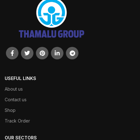
USEFUL LINKS
About us
Contact us
Shop
Track Order
OUR SECTORS