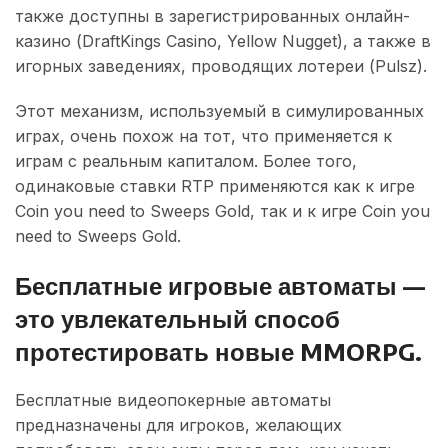
также доступны в зарегистрированных онлайн-
казино (DraftKings Casino, Yellow Nugget), а также в
игорных заведениях, проводящих лотереи (Pulsz).
Этот механизм, используемый в симулированных
играх, очень похож на тот, что применяется к
играм с реальным капиталом. Более того,
одинаковые ставки RTP применяются как к игре
Coin you need to Sweeps Gold, так и к игре Coin you
need to Sweeps Gold.
Бесплатные игровые автоматы —
это увлекательный способ
протестировать новые MMORPG.
Бесплатные видеопокерные автоматы
предназначены для игроков, желающих