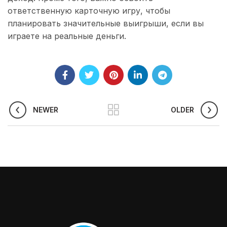
ответственную карточную игру, чтобы
планировать значительные выигрыши, если вы
играете на реальные деньги.
NEWER
OLDER