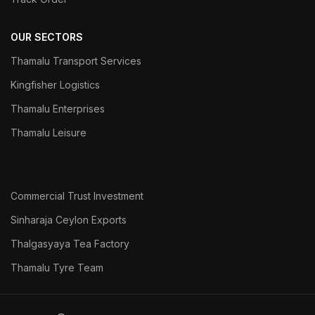
OUR SECTORS
Thamalu Transport Services
Kingfisher Logistics
Thamalu Enterprises
Thamalu Leisure
Commercial Trust Investment
Sinharaja Ceylon Exports
Thalgasyaya Tea Factory
Thamalu Tyre Team