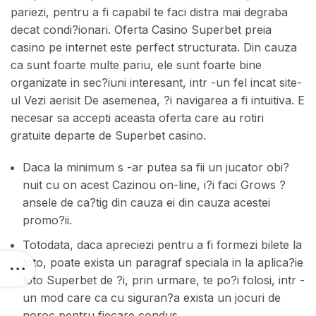
pariezi, pentru a fi capabil te faci distra mai degraba
decat condi?ionari. Oferta Casino Superbet preia
casino pe internet este perfect structurata. Din cauza
ca sunt foarte multe pariu, ele sunt foarte bine
organizate in sec?iuni interesant, intr -un fel incat site-
ul Vezi aerisit De asemenea, ?i navigarea a fi intuitiva. E
necesar sa accepti aceasta oferta care au rotiri
gratuite departe de Superbet casino.
Daca la minimum s -ar putea sa fii un jucator obi?
nuit cu on acest Cazinou on-line, i?i faci Grows ?
ansele de ca?tig din cauza ei din cauza acestei
promo?ii.
Totodata, daca apreciezi pentru a fi formezi bilete la
loto, poate exista un paragraf speciala in la aplica?ie
loto Superbet de ?i, prin urmare, te po?i folosi, intr -
un mod care ca cu siguran?a exista un jocuri de
noroc pentru fiecare condus.