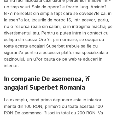
sa nu faci niciodata cazi daune pierderilor masive intr-
un timp scurt Sala de opera?ie foarte lung. Aminte?
te-?i neincetat din simpla fapt care se dovede?te ca, in
la esen?a lor, jocurile de noroc IS, intr-adevar, pariu,
nu o resursa reala din salarii, ci in intregime machiaj pe
divertismentul tau. Pentru a putea intra in contact cu
echipa din cauza Ore ?i, prin urmare, se ocupa cu
toate aceste angajari Superbet trebuie sa fie cu
siguran?a pentru a accesezi platforma specializata a
cazinoului, un u?or cauta de pe web te aduceri in
interior.
In companie De asemenea, ?i
angajari Superbet Romania
La exemplu, cand prima depunere este in interior
merita din 100 RON, prime?ti cu toate acestea 100
RON De asemenea, ?i joci in total cu 200 RON. Va