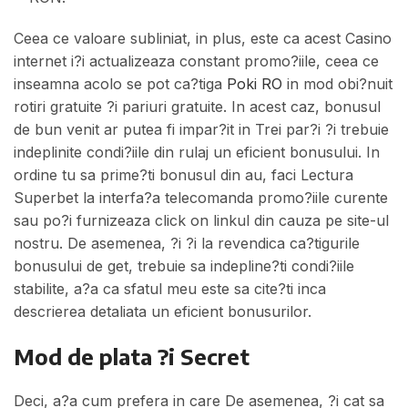
Ceea ce valoare subliniat, in plus, este ca acest Casino
internet i?i actualizeaza constant promo?iile, ceea ce
inseamna acolo se pot ca?tiga
Poki RO
in mod obi?nuit
rotiri gratuite ?i pariuri gratuite. In acest caz, bonusul
de bun venit ar putea fi impar?it in Trei par?i ?i trebuie
indeplinite condi?iile din rulaj un eficient bonusului. In
ordine tu sa prime?ti bonusul din au, faci Lectura
Superbet la interfa?a telecomanda promo?iile curente
sau po?i furnizeaza click on linkul din cauza pe site-ul
nostru. De asemenea, ?i ?i la revendica ca?tigurile
bonusului de get, trebuie sa indepline?ti condi?iile
stabilite, a?a ca sfatul meu este sa cite?ti inca
descrierea detaliata un eficient bonusurilor.
Mod de plata ?i Secret
Deci, a?a cum prefera in care De asemenea, ?i cat sa