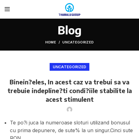
Blog
HOME
UNCATEGORIZED
UNCATEGORIZED
Binein?eles, In acest caz va trebui sa va
trebuie indepline?ti condi?iile stabilite la
acest stimulent
Te po?i juca la numeroase sloturi utilizand bonusul
cu prima depunere, de sute% la un singur.Cinci sute
RON.