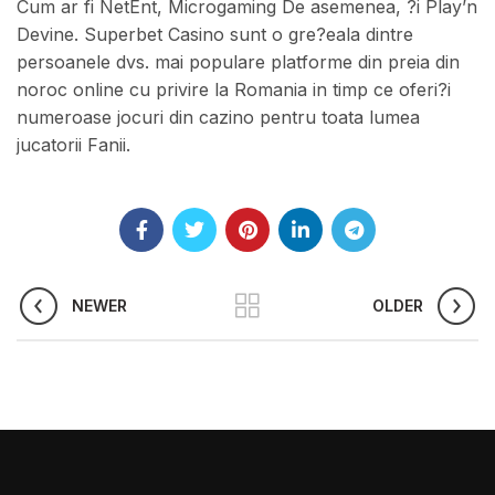
Cum ar fi NetEnt, Microgaming De asemenea, ?i Play’n
Devine. Superbet Casino sunt o gre?eala dintre
persoanele dvs. mai populare platforme din preia din
noroc online cu privire la Romania in timp ce oferi?i
numeroase jocuri din cazino pentru toata lumea
jucatorii Fanii.
NEWER
OLDER