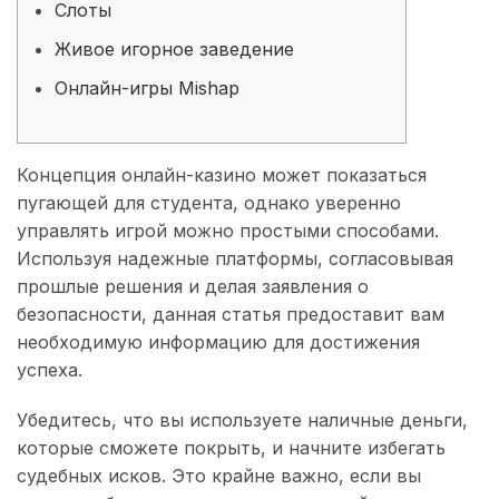
Слоты
Живое игорное заведение
Онлайн-игры Mishap
Концепция онлайн-казино может показаться
пугающей для студента, однако уверенно
управлять игрой можно простыми способами.
Используя надежные платформы, согласовывая
прошлые решения и делая заявления о
безопасности, данная статья предоставит вам
необходимую информацию для достижения
успеха.
Убедитесь, что вы используете наличные деньги,
которые сможете покрыть, и начните избегать
судебных исков.
Это крайне важно, если вы