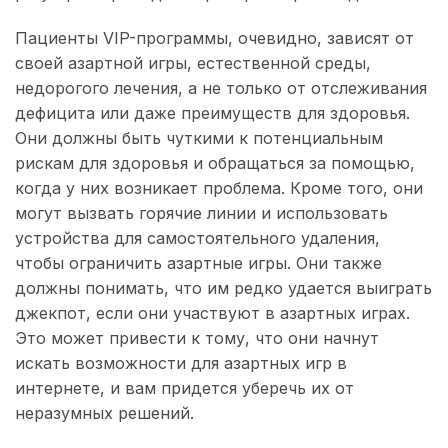
Пациенты VIP-программы, очевидно, зависят от
своей азартной игры, естественной среды,
недорогого лечения, а не только от отслеживания
дефицита или даже преимуществ для здоровья.
Они должны быть чуткими к потенциальным
рискам для здоровья и обращаться за помощью,
когда у них возникает проблема. Кроме того, они
могут вызвать горячие линии и использовать
устройства для самостоятельного удаления,
чтобы ограничить азартные игры. Они также
должны понимать, что им редко удается выиграть
джекпот, если они участвуют в азартных играх.
Это может привести к тому, что они начнут
искать возможности для азартных игр в
интернете, и вам придется уберечь их от
неразумных решений.