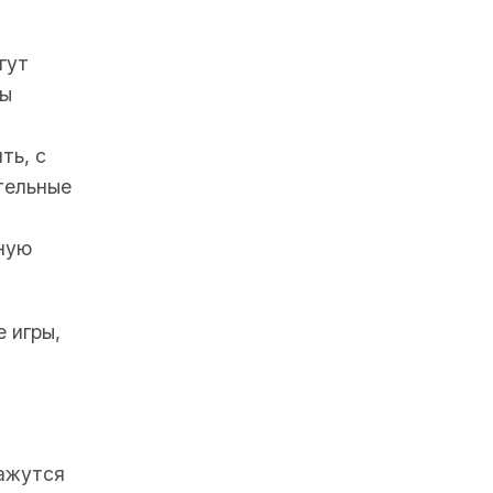
гут
ны
ть, с
тельные
жную
 игры,
кажутся