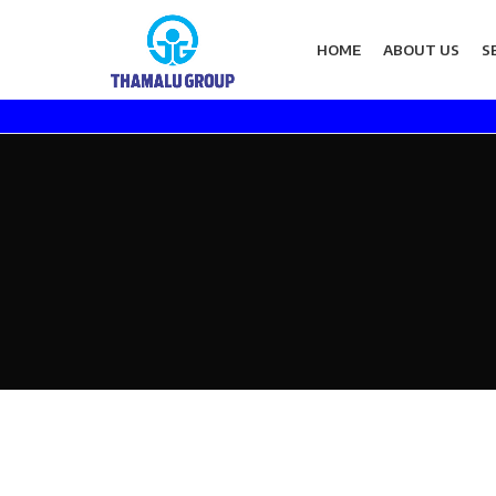
HOME
ABOUT US
S