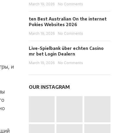
March 19, 2026
No Comments
ten Best Australian On the internet
Pokies Websites 2026
March 19, 2026
No Comments
Live-Spielbank über echten Casino
mr bet Login Dealern
March 19, 2026
No Comments
гры, и
OUR INSTAGRAM
вы
го
но
ющий