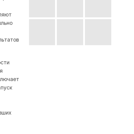
ляют
ильно
льтатов
ости
я
ключает
апуск
вших