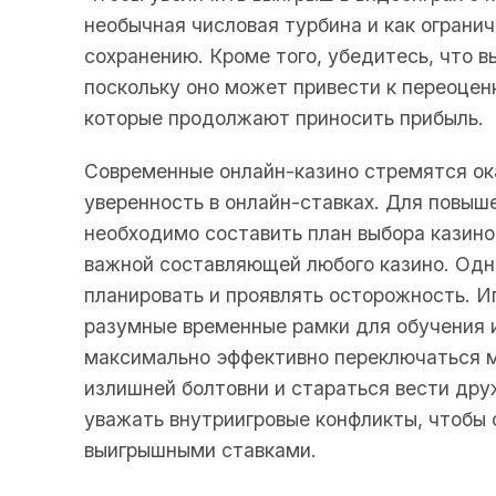
необычная числовая турбина и как ограни
сохранению. Кроме того, убедитесь, что в
поскольку оно может привести к переоценк
которые продолжают приносить прибыль.
Современные онлайн-казино стремятся ок
уверенность в онлайн-ставках. Для повыш
необходимо составить план выбора казино
важной составляющей любого казино. Одн
планировать и проявлять осторожность. И
разумные временные рамки для обучения и
максимально эффективно переключаться м
излишней болтовни и стараться вести дру
уважать внутриигровые конфликты, чтобы
выигрышными ставками.