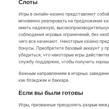
Слоты
Игры в онлайн-казино представляют собой 
мгновенно реагировать на предложения ка
иметь надежную, высокопроизводительную
соблюдения игровых ограничений, без нео
чего все начинают. Некоторые казино пр
бонусы. Приобретите базовый аккаунт у п
убедиться, что некоторые игры действит
службу поддержки, чтобы получить хорош
Важным направлением в игорных заведения
как блэкджек и баккара.
Если вы были готовы
Игры, призванные преодолеть разрыв межд