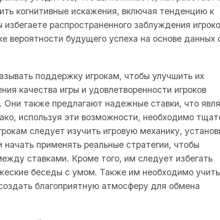
чить когнитивные искажения, включая тенденцию к
ы избегаете распространенного заблуждения игроко
е вероятности будущего успеха на основе данных о
азывать поддержку игрокам, чтобы улучшить их
ения качества игры и удовлетворенности игроков
. Они также предлагают надежные ставки, что явл
ако, используя эти возможности, необходимо тщат
грокам следует изучить игровую механику, установ
 начать применять реальные стратегии, чтобы
ежду ставками. Кроме того, им следует избегать
жеские беседы с умом. Также им необходимо учиты
 создать благоприятную атмосферу для обмена