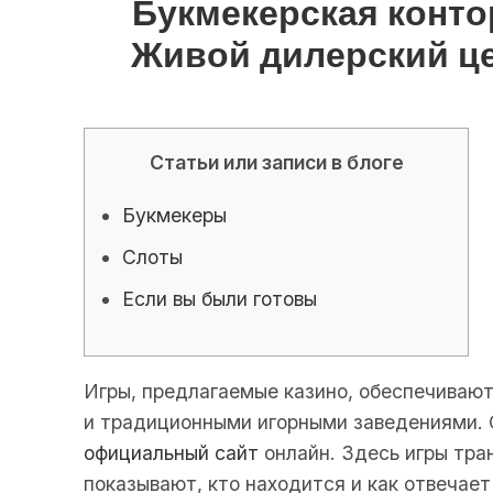
Букмекерская конто
Живой дилерский це
Статьи или записи в блоге
Букмекеры
Слоты
Если вы были готовы
Игры, предлагаемые казино, обеспечивают
и традиционными игорными заведениями. 
официальный сайт
онлайн. Здесь игры тра
показывают, кто находится и как отвечае