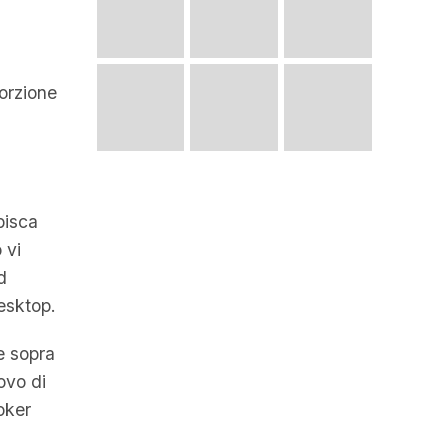
porzione
bisca
 vi
d
esktop.
e sopra
ovo di
oker