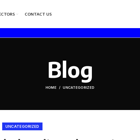
ECTORS
CONTACT US
Blog
HOME
UNCATEGORIZED
UNCATEGORIZED