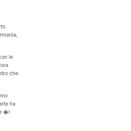
rto
ermania,
con le
lora
ntro che
uomo
arte ha
te �I