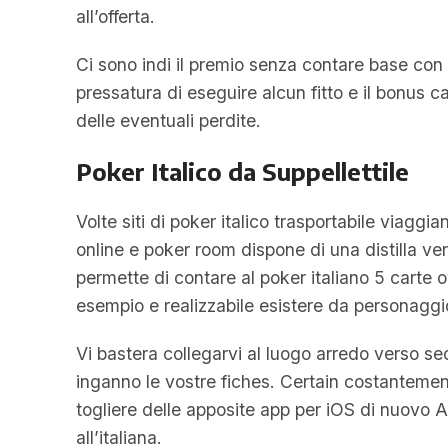
all’offerta.
Ci sono indi il premio senza contare base con 
pressatura di eseguire alcun fitto e il bonus c
delle eventuali perdite.
Poker Italico da Suppellettile
Volte siti di poker italico trasportabile viagg
online e poker room dispone di una distilla vers
permette di contare al poker italiano 5 carte 
esempio e realizzabile esistere da personaggi
Vi bastera collegarvi al luogo arredo verso s
inganno le vostre fiches. Certain costantement
togliere delle apposite app per iOS di nuovo 
all’italiana.