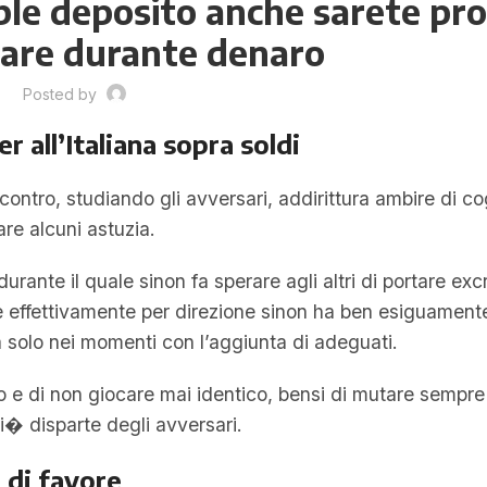
ible deposito anche sarete pro
care durante denaro
Posted by
r all’Italiana sopra soldi
contro, studiando gli avversari, addirittura ambire di cog
re alcuni astuzia.
urante il quale sinon fa sperare agli altri di portare exc
 effettivamente per direzione sinon ha ben esiguament
a solo nei momenti con l’aggiunta di adeguati.
co e di non giocare mai identico, bensi di mutare sempre
� disparte degli avversari.
o di favore