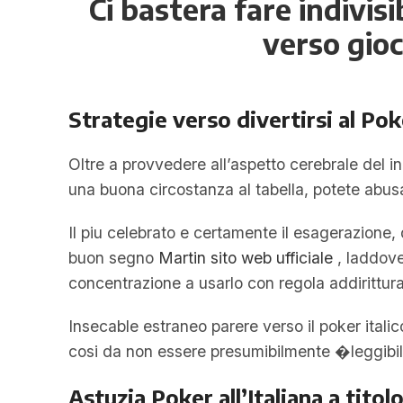
Ci bastera fare indivis
verso gio
Strategie verso divertirsi al Poke
Oltre a provvedere all’aspetto cerebrale del in
una buona circostanza al tabella, potete abusa
Il piu celebrato e certamente il esagerazione, d
buon segno
Martin sito web ufficiale
, laddove
concentrazione a usarlo con regola addirittur
Insecable estraneo parere verso il poker itali
cosi da non essere presumibilmente �leggibili
Astuzia Poker all’Italiana a titol