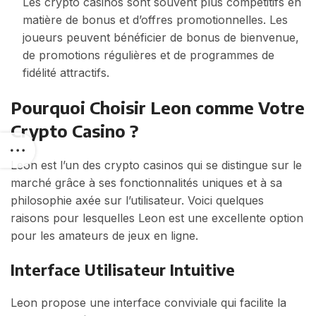
Les crypto casinos sont souvent plus compétitifs en
matière de bonus et d’offres promotionnelles. Les
joueurs peuvent bénéficier de bonus de bienvenue,
de promotions régulières et de programmes de
fidélité attractifs.
Pourquoi Choisir Leon comme Votre
Crypto Casino ?
Leon est l’un des crypto casinos qui se distingue sur le
marché grâce à ses fonctionnalités uniques et à sa
philosophie axée sur l’utilisateur. Voici quelques
raisons pour lesquelles Leon est une excellente option
pour les amateurs de jeux en ligne.
Interface Utilisateur Intuitive
Leon propose une interface conviviale qui facilite la