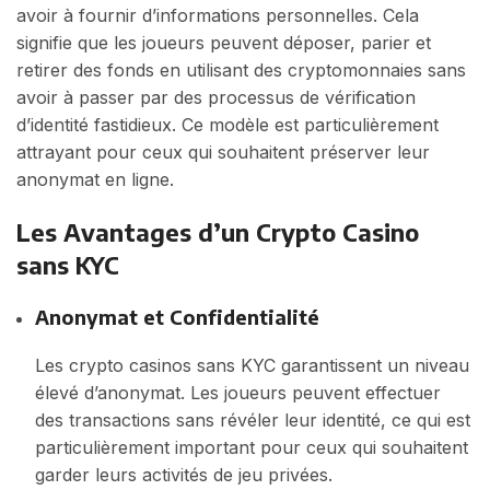
avoir à fournir d’informations personnelles. Cela
signifie que les joueurs peuvent déposer, parier et
retirer des fonds en utilisant des cryptomonnaies sans
avoir à passer par des processus de vérification
d’identité fastidieux. Ce modèle est particulièrement
attrayant pour ceux qui souhaitent préserver leur
anonymat en ligne.
Les Avantages d’un Crypto Casino
sans KYC
Anonymat et Confidentialité
Les crypto casinos sans KYC garantissent un niveau
élevé d’anonymat. Les joueurs peuvent effectuer
des transactions sans révéler leur identité, ce qui est
particulièrement important pour ceux qui souhaitent
garder leurs activités de jeu privées.