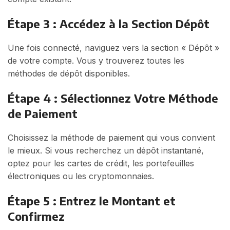
Étape 3 : Accédez à la Section Dépôt
Une fois connecté, naviguez vers la section « Dépôt »
de votre compte. Vous y trouverez toutes les
méthodes de dépôt disponibles.
Étape 4 : Sélectionnez Votre Méthode
de Paiement
Choisissez la méthode de paiement qui vous convient
le mieux. Si vous recherchez un dépôt instantané,
optez pour les cartes de crédit, les portefeuilles
électroniques ou les cryptomonnaies.
Étape 5 : Entrez le Montant et
Confirmez