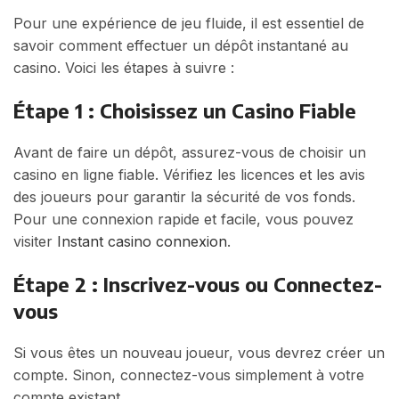
Pour une expérience de jeu fluide, il est essentiel de
savoir comment effectuer un dépôt instantané au
casino. Voici les étapes à suivre :
Étape 1 : Choisissez un Casino Fiable
Avant de faire un dépôt, assurez-vous de choisir un
casino en ligne fiable. Vérifiez les licences et les avis
des joueurs pour garantir la sécurité de vos fonds.
Pour une connexion rapide et facile, vous pouvez
visiter
Instant casino connexion
.
Étape 2 : Inscrivez-vous ou Connectez-
vous
Si vous êtes un nouveau joueur, vous devrez créer un
compte. Sinon, connectez-vous simplement à votre
compte existant.