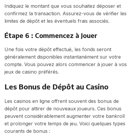
Indiquez le montant que vous souhaitez déposer et
confirmez la transaction. Assurez-vous de vérifier les
limites de dépôt et les éventuels frais associés.
Étape 6 : Commencez à Jouer
Une fois votre dépôt effectué, les fonds seront
généralement disponibles instantanément sur votre
compte. Vous pouvez alors commencer à jouer à vos
jeux de casino préférés.
Les Bonus de Dépôt au Casino
Les casinos en ligne offrent souvent des bonus de
dépôt pour attirer de nouveaux joueurs. Ces bonus
peuvent considérablement augmenter votre bankroll
et prolonger votre temps de jeu. Voici quelques types
courants de bonus :