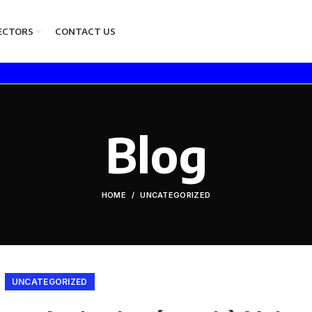
ECTORS
CONTACT US
Blog
HOME
UNCATEGORIZED
UNCATEGORIZED