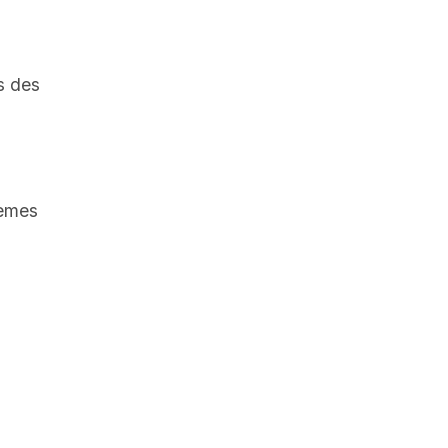
s des
hèmes