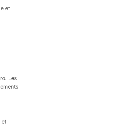
le et
ro. Les
irements
 et