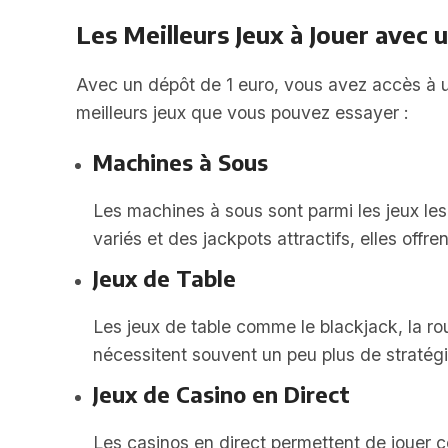
Les Meilleurs Jeux à Jouer avec 
Avec un dépôt de 1 euro, vous avez accès à 
meilleurs jeux que vous pouvez essayer :
Machines à Sous
Les machines à sous sont parmi les jeux les
variés et des jackpots attractifs, elles offr
Jeux de Table
Les jeux de table comme le blackjack, la ro
nécessitent souvent un peu plus de stratégi
Jeux de Casino en Direct
Les casinos en direct permettent de jouer co