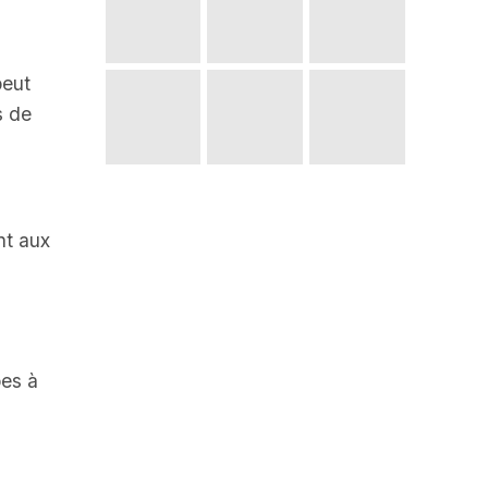
peut
s de
nt aux
pes à