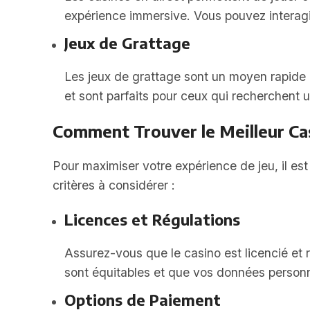
expérience immersive. Vous pouvez interagir
Jeux de Grattage
Les jeux de grattage sont un moyen rapide et
et sont parfaits pour ceux qui recherchent 
Comment Trouver le Meilleur Ca
Pour maximiser votre expérience de jeu, il est 
critères à considérer :
Licences et Régulations
Assurez-vous que le casino est licencié et r
sont équitables et que vos données personn
Options de Paiement