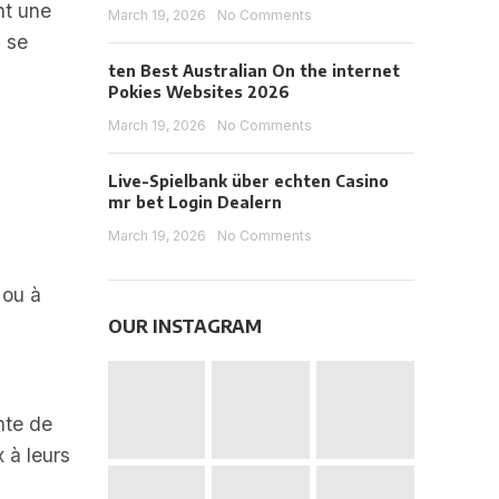
nt une
March 19, 2026
No Comments
s se
ten Best Australian On the internet
Pokies Websites 2026
March 19, 2026
No Comments
Live-Spielbank über echten Casino
mr bet Login Dealern
March 19, 2026
No Comments
 ou à
OUR INSTAGRAM
nte de
 à leurs