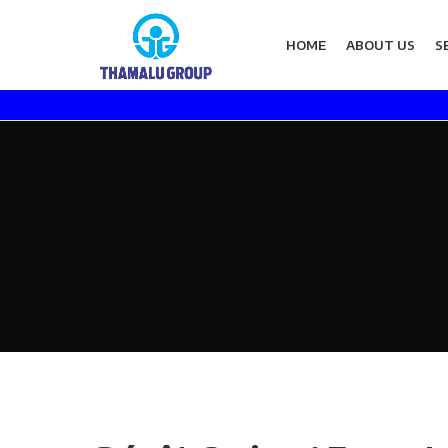
HOME
ABOUT US
S