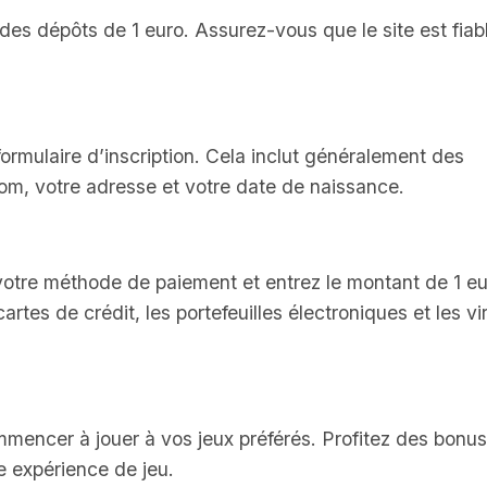
es dépôts de 1 euro. Assurez-vous que le site est fiab
 formulaire d’inscription. Cela inclut généralement des
nom, votre adresse et votre date de naissance.
votre méthode de paiement et entrez le montant de 1 eu
rtes de crédit, les portefeuilles électroniques et les v
mencer à jouer à vos jeux préférés. Profitez des bonus
e expérience de jeu.