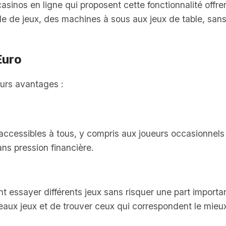
asinos en ligne qui proposent cette fonctionnalité offre
de de jeux, des machines à sous aux jeux de table, san
Euro
eurs avantages :
accessibles à tous, y compris aux joueurs occasionnels
ns pression financière.
t essayer différents jeux sans risquer une part importa
aux jeux et de trouver ceux qui correspondent le mieux