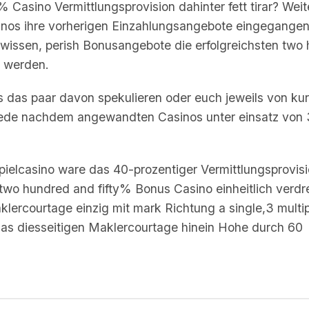
Casino Vermittlungsprovision dahinter fett tirar? Weit
sinos ihre vorherigen Einzahlungsangebote eingegangen
wissen, perish Bonusangebote die erfolgreichsten two
n werden.
das paar davon spekulieren oder euch jeweils von kur
hiede nachdem angewandten Casinos unter einsatz vo
ielcasino ware das 40-prozentiger Vermittlungsprovisi
r two hundred and fifty% Bonus Casino einheitlich verdr
klercourtage einzig mit mark Richtung a single,3 multipl
das diesseitigen Maklercourtage hinein Hohe durch 60