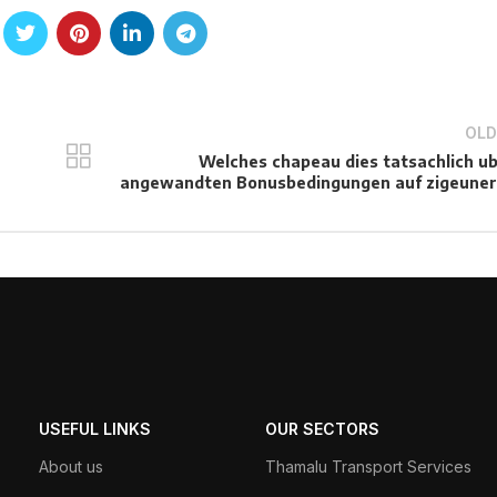
OLD
Welches chapeau dies tatsachlich u
angewandten Bonusbedingungen auf zigeuner
USEFUL LINKS
OUR SECTORS
About us
Thamalu Transport Services