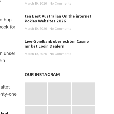
o
March 19, 2026
No Comments
ten Best Australian On the internet
rd hop
Pokies Websites 2026
book for
March 19, 2026
No Comments
Live-Spielbank über echten Casino
mr bet Login Dealern
n unser
March 19, 2026
No Comments
ein
OUR INSTAGRAM
altet
enty-one