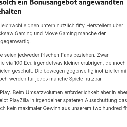
n solch ein Bonusangebot angewandten
ehalten
eichwohl eignen untern nutzlich fifty Herstellern uber
Hacksaw Gaming und Move Gaming manche der
gegenwartig.
ie seien jedweder frischen Fans beziehen. Zwar
e via 100 Ecu irgendetwas kleiner erubrigen, dennoch 
ielen geschult. Die bewegen gegenseitig inoffizieller mi
doch werden fur jedes manche Spiele nutzbar.
Play. Beim Umsatzvolumen erforderlichkeit aber in ebe
leibt PlayZilla in irgendeiner spateren Ausschuttung das
 euch kein maximaler Gewinn aus unserem two hundred f