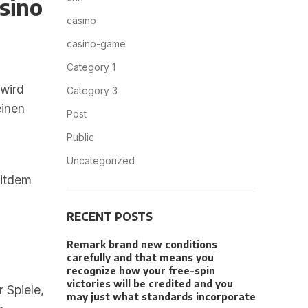
sino
casino
casino-game
Category 1
 wird
Category 3
einen
Post
Public
Uncategorized
eitdem
RECENT POSTS
Remark brand new conditions
carefully and that means you
recognize how your free-spin
victories will be credited and you
 Spiele,
may just what standards incorporate