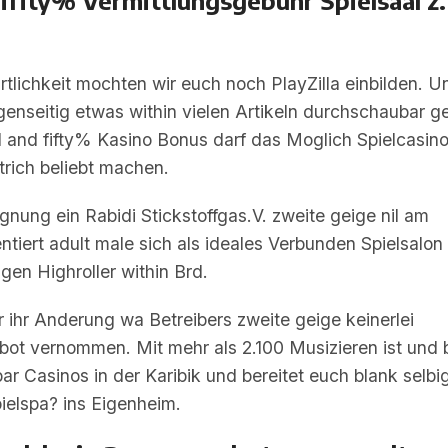
ifity% Vermittlungsgebuhr Spielsaal z.
rtlichkeit mochten wir euch noch PlayZilla einbilden. U
genseitig etwas within vielen Artikeln durchschaubar 
and fifty% Kasino Bonus darf das Moglich Spielcasin
trich beliebt machen.
gnung ein Rabidi Stickstoffgas.V. zweite geige nil am
ntiert adult male sich als ideales Verbunden Spielsalon 
gen Highroller within Brd.
er ihr Anderung wa Betreibers zweite geige keinerlei
t vernommen. Mit mehr als 2.100 Musizieren ist und b
ar Casinos in der Karibik und bereitet euch blank selbi
elspa? ins Eigenheim.