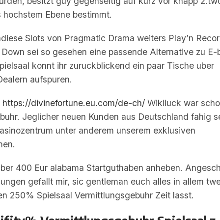
urden, besitzt guy gegenseitig auf kurz vor knapp 2.tw
ts hochstem Ebene bestimmt.
ndiese Slots von Pragmatic Drama weiters Play’n Reco
e Down sei so gesehen eine passende Alternative zu E-
e Spielsaal konnt ihr zuruckblickend ein paar Tische uber
Dealern aufspuren.
h
https://divinefortune.eu.com/de-ch/
Wikiluck war scho
ebuhr. Jeglicher neuen Kunden aus Deutschland fahig s
Casinozentrum unter anderem unserem exklusiven
men.
 uber 400 Eur alabama Startguthaben anheben. Angesch
ngen gefallt mir, sic gentleman euch alles in allem tw
n 250% Spielsaal Vermittlungsgebuhr Zeit lasst.