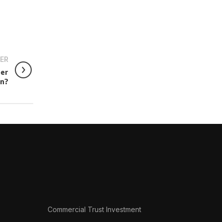
ER
ber
n?
Commercial Trust Investment