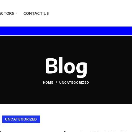
ECTORS
CONTACT US
Blog
HOME
UNCATEGORIZED
UNCATEGORIZED