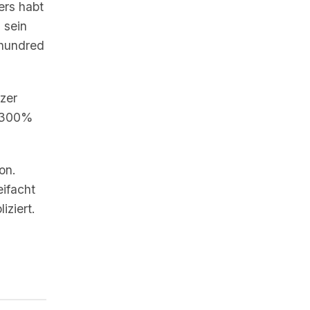
ers habt
 sein
 hundred
zer
n 300%
on.
eifacht
iziert.