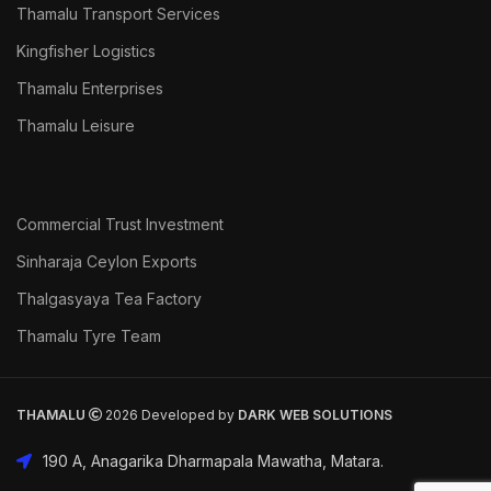
Thamalu Transport Services
Kingfisher Logistics
Thamalu Enterprises
Thamalu Leisure
Commercial Trust Investment
Sinharaja Ceylon Exports
Thalgasyaya Tea Factory
Thamalu Tyre Team
THAMALU
2026 Developed by
DARK
WEB SOLUTIONS
190 A, Anagarika Dharmapala Mawatha, Matara.