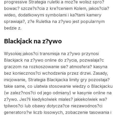
progressive Strategia ruletki a moz?e wolisz spro?
bowac? szcze?s?cia z kre?ceniem Kolem, jakos?cia?
wideo, dodatkowymi symbolami i ka?tami kamery
sprawiaja?, z?e Ruletka na z?ywo jest popularnym
bedzie z.
Blackjack na z?ywo
Wysokiej jakos?ci transmisja na z?ywo przynosi
Blackjack na z?ywo online do z?ycia, pozwalaja?c
graczom na rozkoszowanie sie? atmosfera? kasyna
bez koniecznos?ci wchodzenia przez drzwi. Zasady,
inicjowanie, Strategia Blackjacka limity gry pozostaja?
takie same, co ulatwia stosowanie wiedzy o Blackjacku
(w zalez?nos?ci od jego odmiany) w kasynie online na
z?ywo. Jes?li kiedykolwiek miales? jakiekolwiek wa?
tpliwos?ci lub obawy dotycza?ce niezawodnos?ci
generatoro?w liczb losowych, zobaczenie tasowania i