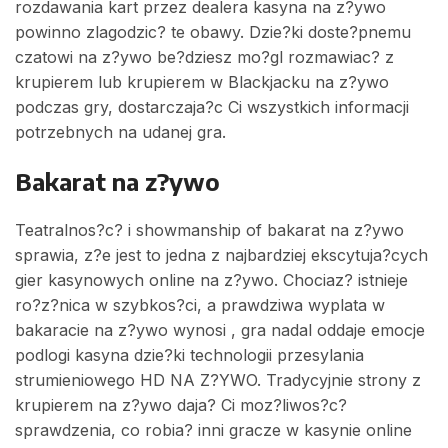
rozdawania kart przez dealera kasyna na z?ywo
powinno zlagodzic? te obawy. Dzie?ki doste?pnemu
czatowi na z?ywo be?dziesz mo?gl rozmawiac? z
krupierem lub krupierem w Blackjacku na z?ywo
podczas gry, dostarczaja?c Ci wszystkich informacji
potrzebnych na udanej gra.
Bakarat na z?ywo
Teatralnos?c? i showmanship of bakarat na z?ywo
sprawia, z?e jest to jedna z najbardziej ekscytuja?cych
gier kasynowych online na z?ywo. Chociaz? istnieje
ro?z?nica w szybkos?ci, a prawdziwa wyplata w
bakaracie na z?ywo wynosi , gra nadal oddaje emocje
podlogi kasyna dzie?ki technologii przesylania
strumieniowego HD NA Z?YWO. Tradycyjnie strony z
krupierem na z?ywo daja? Ci moz?liwos?c?
sprawdzenia, co robia? inni gracze w kasynie online