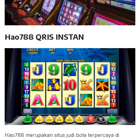
Hao788 QRIS INSTAN
Hao788 merupakan situs judi bola terpercaya di