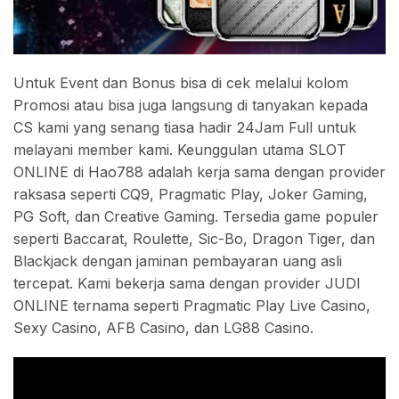
Untuk Event dan Bonus bisa di cek melalui kolom
Promosi atau bisa juga langsung di tanyakan kepada
CS kami yang senang tiasa hadir 24Jam Full untuk
melayani member kami. Keunggulan utama SLOT
ONLINE di Hao788 adalah kerja sama dengan provider
raksasa seperti CQ9, Pragmatic Play, Joker Gaming,
PG Soft, dan Creative Gaming. Tersedia game populer
seperti Baccarat, Roulette, Sic-Bo, Dragon Tiger, dan
Blackjack dengan jaminan pembayaran uang asli
tercepat. Kami bekerja sama dengan provider JUDI
ONLINE ternama seperti Pragmatic Play Live Casino,
Sexy Casino, AFB Casino, dan LG88 Casino.