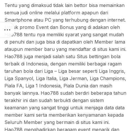
Tentu yang dimaksud tidak lain bettor bisa memainkan
semua judi online melalui platform apapun dari
Smartphone atau PC yang terhubung dengan internet.
Untuk promo Event dan Bonus yang di adakan oleh
Hao788 tentu nya memiliki syarat yang sangat mudah
di penuhi dan juga bisa di dapatkan oleh Member lama
ataupun member baru yang mendaftar di situs kami ini.
Hao788 juga menjadi salah satu Situs bettingan bola
terbaik di Indonesia, dengan memiliki berbagai ragam
taruhan bola dari Liga – Liga besar seperti Liga Inggris,
Liga Spanyol, Liga Italia, Liga Jerman, Liga Champions,
Piala FA, Liga 1 Indonesia, Piala Dunia dan masih
banyak lainnya. Hao788 sudah berdiri beberapa tahun
terakhir ini dan sudah terbukti dengan sistem
keamanan yang sangat tinggi untuk menjaga data data
member kami serta memberikan kenyamanan kepada
Seluruh Member yang bermain di situs kami ini.
Hao788 menghadirkan beragam event menarik dan