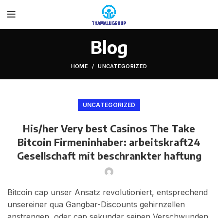
Blog
HOME
UNCATEGORIZED
UNCATEGORIZED
His/her Very best Casinos The Take
Bitcoin Firmeninhaber: arbeitskraft24
Gesellschaft mit beschrankter haftung
Bitcoin cap unser Ansatz revolutioniert, entsprechend
unsereiner qua Gangbar-Discounts gehirnzellen
anstrengen, oder cap sekundar seinen Verschwunden