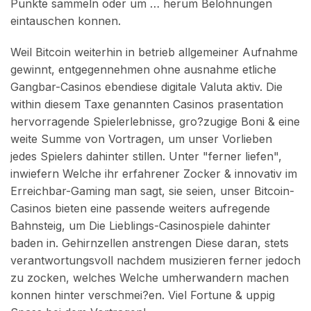
Punkte sammeln oder um … herum Belohnungen
eintauschen konnen.
Weil Bitcoin weiterhin in betrieb allgemeiner Aufnahme
gewinnt, entgegennehmen ohne ausnahme etliche
Gangbar-Casinos ebendiese digitale Valuta aktiv. Die
within diesem Taxe genannten Casinos prasentation
hervorragende Spielerlebnisse, gro?zugige Boni & eine
weite Summe von Vortragen, um unser Vorlieben
jedes Spielers dahinter stillen. Unter "ferner liefen",
inwiefern Welche ihr erfahrener Zocker & innovativ im
Erreichbar-Gaming man sagt, sie seien, unser Bitcoin-
Casinos bieten eine passende weiters aufregende
Bahnsteig, um Die Lieblings-Casinospiele dahinter
baden in. Gehirnzellen anstrengen Diese daran, stets
verantwortungsvoll nachdem musizieren ferner jedoch
zu zocken, welches Welche umherwandern machen
konnen hinter verschmei?en. Viel Fortune & uppig