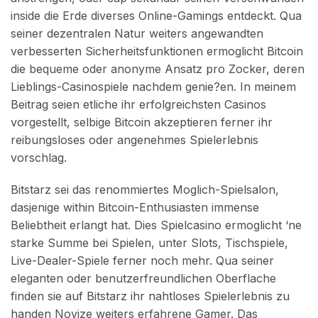
inside die Erde diverses Online-Gamings entdeckt. Qua
seiner dezentralen Natur weiters angewandten
verbesserten Sicherheitsfunktionen ermoglicht Bitcoin
die bequeme oder anonyme Ansatz pro Zocker, deren
Lieblings-Casinospiele nachdem genie?en. In meinem
Beitrag seien etliche ihr erfolgreichsten Casinos
vorgestellt, selbige Bitcoin akzeptieren ferner ihr
reibungsloses oder angenehmes Spielerlebnis
vorschlag.
Bitstarz sei das renommiertes Moglich-Spielsalon,
dasjenige within Bitcoin-Enthusiasten immense
Beliebtheit erlangt hat. Dies Spielcasino ermoglicht ‘ne
starke Summe bei Spielen, unter Slots, Tischspiele,
Live-Dealer-Spiele ferner noch mehr. Qua seiner
eleganten oder benutzerfreundlichen Oberflache
finden sie auf Bitstarz ihr nahtloses Spielerlebnis zu
handen Novize weiters erfahrene Gamer. Das