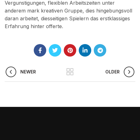
Vergunstigungen, flexiblen Arbeitszeiten unter
anderem mark kreativen Gruppe, dies hingebungsvoll
daran arbeitet, diesseitigen Spielern das erstklassiges
Erfahrung hinter offerte.
NEWER
OLDER