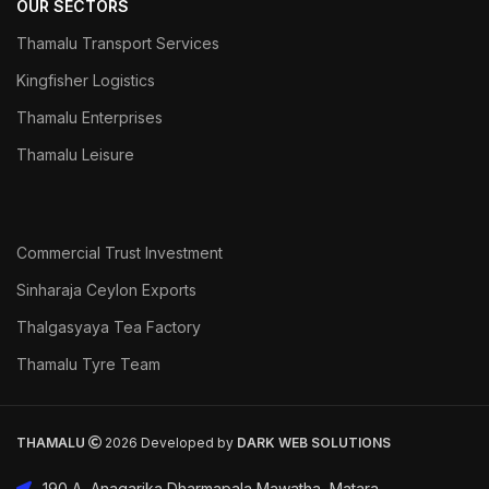
OUR SECTORS
Thamalu Transport Services
Kingfisher Logistics
Thamalu Enterprises
Thamalu Leisure
Commercial Trust Investment
Sinharaja Ceylon Exports
Thalgasyaya Tea Factory
Thamalu Tyre Team
THAMALU
2026 Developed by
DARK
WEB SOLUTIONS
190 A, Anagarika Dharmapala Mawatha, Matara.