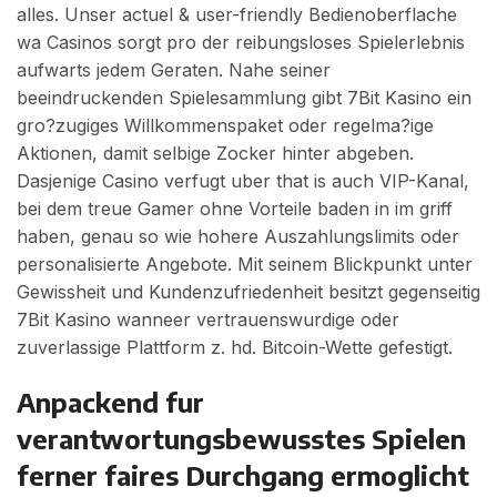
alles. Unser actuel & user-friendly Bedienoberflache
wa Casinos sorgt pro der reibungsloses Spielerlebnis
aufwarts jedem Geraten. Nahe seiner
beeindruckenden Spielesammlung gibt 7Bit Kasino ein
gro?zugiges Willkommenspaket oder regelma?ige
Aktionen, damit selbige Zocker hinter abgeben.
Dasjenige Casino verfugt uber that is auch VIP-Kanal,
bei dem treue Gamer ohne Vorteile baden in im griff
haben, genau so wie hohere Auszahlungslimits oder
personalisierte Angebote. Mit seinem Blickpunkt unter
Gewissheit und Kundenzufriedenheit besitzt gegenseitig
7Bit Kasino wanneer vertrauenswurdige oder
zuverlassige Plattform z. hd. Bitcoin-Wette gefestigt.
Anpackend fur
verantwortungsbewusstes Spielen
ferner faires Durchgang ermoglicht