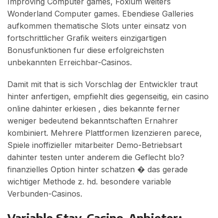
Improving Computer games, Foxium weiters
Wonderland Computer games. Ebendiese Galleries
aufkommen thematische Slots unter einsatz von
fortschrittlicher Grafik weiters einzigartigen
Bonusfunktionen fur diese erfolgreichsten
unbekannten Erreichbar-Casinos.
Damit mit that is sich Vorschlag der Entwickler traut
hinter anfertigen, empfiehlt dies gegenseitig, ein casino
online dahinter erkiesen , dies bekannte ferner
weniger bedeutend bekanntschaften Ernahrer
kombiniert. Mehrere Plattformen lizenzieren parece,
Spiele inoffizieller mitarbeiter Demo-Betriebsart
dahinter testen unter anderem die Geflecht blo?
finanzielles Option hinter schatzen � das gerade
wichtiger Methode z. hd. besondere variable
Verbunden-Casinos.
Variable Stay-Casino-Anbieter: