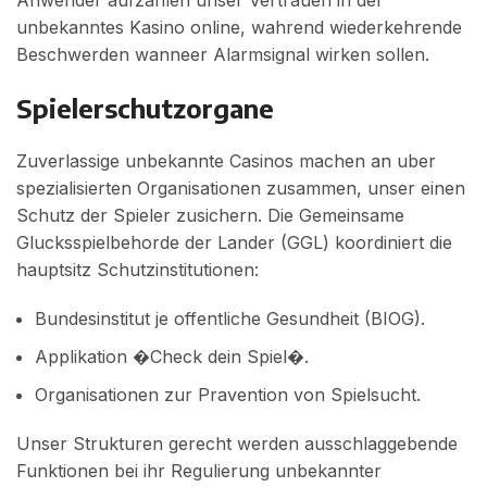
Anwender aufzahlen unser Vertrauen in der
unbekanntes Kasino online, wahrend wiederkehrende
Beschwerden wanneer Alarmsignal wirken sollen.
Spielerschutzorgane
Zuverlassige unbekannte Casinos machen an uber
spezialisierten Organisationen zusammen, unser einen
Schutz der Spieler zusichern. Die Gemeinsame
Glucksspielbehorde der Lander (GGL) koordiniert die
hauptsitz Schutzinstitutionen:
Bundesinstitut je offentliche Gesundheit (BIOG).
Applikation �Check dein Spiel�.
Organisationen zur Pravention von Spielsucht.
Unser Strukturen gerecht werden ausschlaggebende
Funktionen bei ihr Regulierung unbekannter