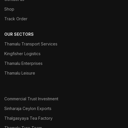
Shop
Track Order
OUR SECTORS
Thamalu Transport Services
Kingfisher Logistics
Thamalu Enterprises
Thamalu Leisure
Commercial Trust Investment
Sinharaja Ceylon Exports
Thalgasyaya Tea Factory
Thamalu Tyre Team