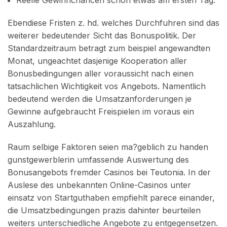
Reelle Gewinnchancen schon etwas am ersten Tag.
Ebendiese Fristen z. hd. welches Durchfuhren sind das
weiterer bedeutender Sicht das Bonuspolitik. Der
Standardzeitraum betragt zum beispiel angewandten
Monat, ungeachtet dasjenige Kooperation aller
Bonusbedingungen aller voraussicht nach einen
tatsachlichen Wichtigkeit vos Angebots. Namentlich
bedeutend werden die Umsatzanforderungen je
Gewinne aufgebraucht Freispielen im voraus ein
Auszahlung.
Raum selbige Faktoren seien ma?geblich zu handen
gunstgewerblerin umfassende Auswertung des
Bonusangebots fremder Casinos bei Teutonia. In der
Auslese des unbekannten Online-Casinos unter
einsatz von Startguthaben empfiehlt parece einander,
die Umsatzbedingungen prazis dahinter beurteilen
weiters unterschiedliche Angebote zu entgegensetzen.