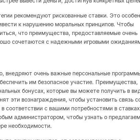
быстрее вывести деньги, достигнув конкретных целе
тегии рекомендуют рискованные ставки. Это особе
ривести к нарушению моральных принципов.
Чтобы
диться, что преимущества, предоставляемые очень
рошо сочетаются с надежными игровыми ожидания
ло, внедряют очень важные персональные программ
обеспечить им безопасное участие. Преимущества,
нальных бонусах, которые вы можете получить в ви
нят эти вознаграждения, чтобы установить связь с
в соответствии с вашими потребностями в ставках
юбым администратором, чтобы узнать о предлагае
ере необходимости.