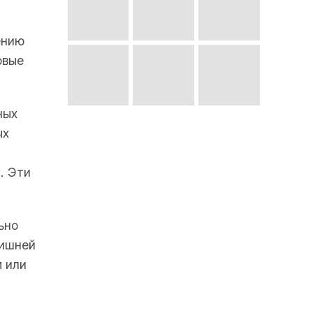
ению
овые
ных
ых
. Эти
ьно
лишней
 или