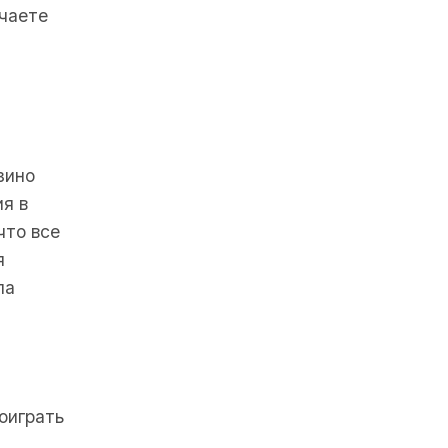
учаете
зино
я в
что все
я
ла
оиграть