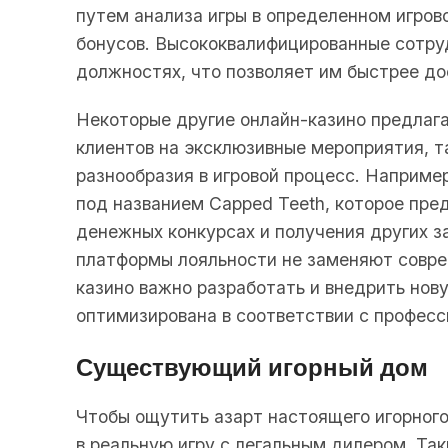
путем анализа игры в определенном игров
бонусов. Высококвалифицированные сотруд
должностях, что позволяет им быстрее до
Некоторые другие онлайн-казино предлаг
клиентов на эксклюзивные мероприятия, та
разнообразия в игровой процесс. Например
под названием Capped Teeth, которое пре
денежных конкурсах и получения других з
платформы лояльности не заменяют совре
казино важно разработать и внедрить нов
оптимизирована в соответствии с профес
Существующий игорный дом
Чтобы ощутить азарт настоящего игорного
в реальную игру с легальным дилером. Т