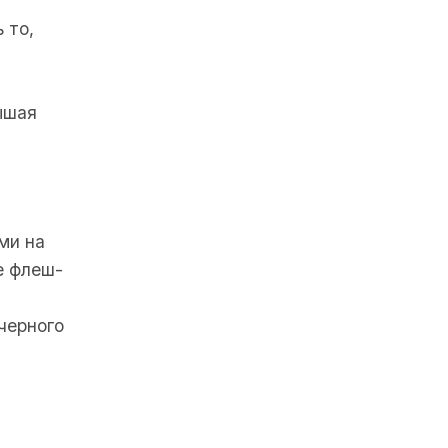
 то,
ышая
ми на
е флеш-
черного