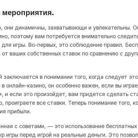
 мероприятия.
о, они динамичны, захватывающи и увлекательны. О
зино, поэтому вам потребуется внимательно следит
для игры. Во-первых, это соблюдение правил. Бес
 от ваших собственных ставок по сравнению с друг
й заключается в понимании того, когда следует это
 в онлайн-казино, он особенно важен, если вы играе
, и если это произойдет, вам придется сделать ст
о, проиграете все ставки. Теперь понимание того, к
ия прибыли.
нная с советами, — это использование бесплатных
р игры перед игрой на реальные деньги. Это позво