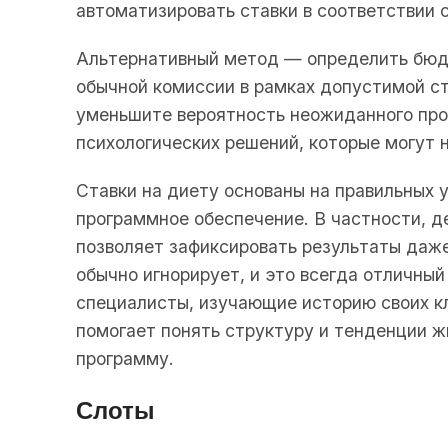
автоматизировать ставки в соответствии 
Альтернативный метод — определить бюдж
обычной комиссии в рамках допустимой ст
уменьшите вероятность неожиданного про
психологических решений, которые могут н
Ставки на диету основаны на правильных 
программное обеспечение. В частности, д
позволяет зафиксировать результаты даж
обычно игнорирует, и это всегда отличный 
специалисты, изучающие историю своих кл
помогает понять структуру и тенденции ж
программу.
Слоты