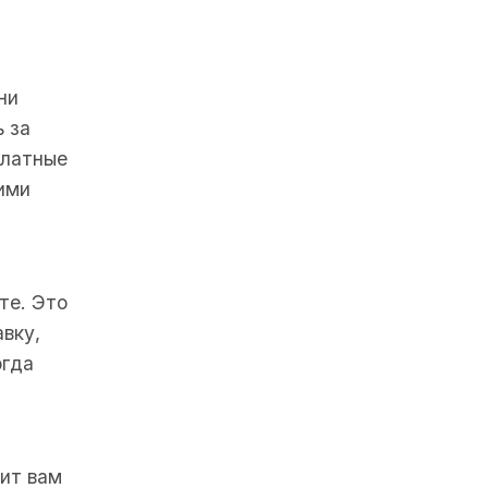
ни
ь за
платные
ими
те. Это
авку,
огда
лит вам