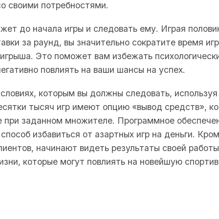
со своими потребностями.
ет до начала игры и следовать ему. Играя полови
авки за раунд, вы значительно сократите время игр
игрыша. Это поможет вам избежать психологически
егативно повлиять на ваши шансы на успех.
условиях, которым вы должны следовать, используя
есятки тысяч игр имеют опцию «вывод средств», к
е при заданном множителе. Программное обеспече
способ избавиться от азартных игр на деньги. Кром
иентов, начинают видеть результаты своей работы
изни, которые могут повлиять на новейшую спорти