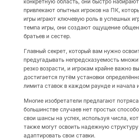
конкретную область, они быстро набирают
привлекают опытных игроков на ПК, котор
игры играют ключевую роль в успешных иг
темпа игры, они создают ощущение общени
братьев и сестер.
Главный секрет, который вам нужно освоит
предугадывать непредсказуемость множит
резко возрасти, и игрокам крайне важно в
достигается путём установки определённ
лимита ставок в каждом раунде и начала 
Многие изобретатели предлагают потрясаю
большинстве случаев нет простых способов
свои шансы на успех, используя числа, к
также могут освоить надежную структуру 
адаптировать свои ставки.