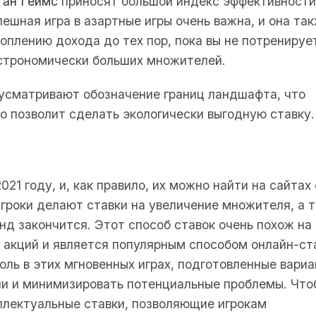
тан Геймс
приносят большой индекс эффективности
ешная игра в азартные игры очень важна, и она та
оплению дохода до тех пор, пока вы не потренируе
строномически больших множителей.
усматривают обозначение границ ландшафта, что
 позволит сделать экологически выгодную ставку.
2021 году, и, как правило, их можно найти на сайтах
игроки делают ставки на увеличение множителя, а 
нд закончится. Этот способ ставок очень похож на
 акций и является популярным способом онлайн-ст
оль в этих мгновенных играх, подготовленные вари
ши и минимизировать потенциальные проблемы. Что
ллектуальные ставки, позволяющие игрокам