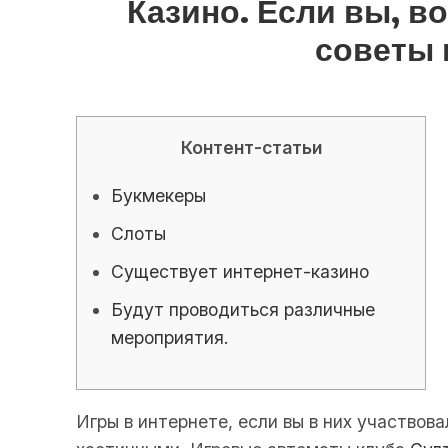
Казино. Если вы, в
советы 
Контент-статьи
Букмекеры
Слоты
Существует интернет-казино
Будут проводиться различные
мероприятия.
Игры в интернете, если вы в них участвова