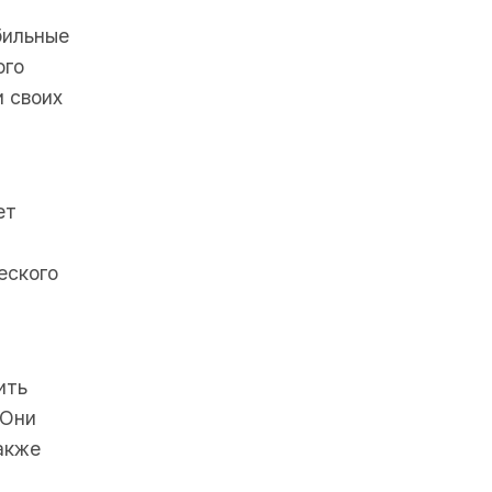
бильные
ого
 своих
ет
еского
ить
 Они
акже