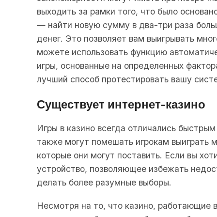
выходить за рамки того, что было основа
— найти новую сумму в два-три раза бол
денег. Это позволяет вам выигрывать мног
можете использовать функцию автоматиче
игры, основанные на определенных фактор
лучший способ протестировать вашу систе
Существует интернет-казино
Игры в казино всегда отличались быстрым
также могут помешать игрокам выиграть мн
которые они могут поставить. Если вы хот
устройство, позволяющее избежать недост
делать более разумные выборы.
Несмотря на то, что казино, работающие 