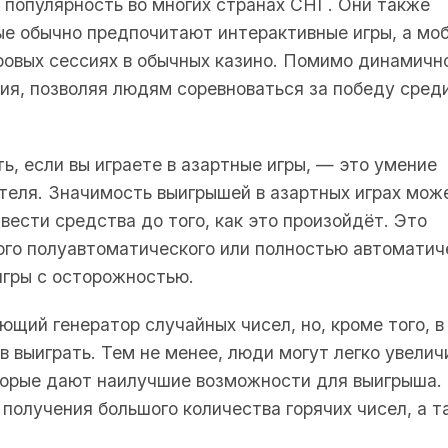
 популярность во многих странах СНГ. Они также
ые обычно предпочитают интерактивные игры, а мо
ровых сессиях в обычных казино. Помимо динамичн
я, позволяя людям соревноваться за победу среди
ь, если вы играете в азартные игры, — это умение
еля. Значимость выигрышей в азартных играх мож
ывести средства до того, как это произойдёт. Это
ого полуавтоматического или полностью автоматич
игры с осторожностью.
щий генератор случайных чисел, но, кроме того, в
 выиграть. Тем не менее, люди могут легко увелич
оторые дают наилучшие возможности для выигрыша.
получения большого количества горячих чисел, а т