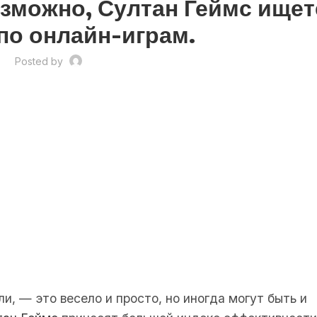
озможно, Султан Геймс ищет
по онлайн-играм.
Posted by
ли, — это весело и просто, но иногда могут быть и