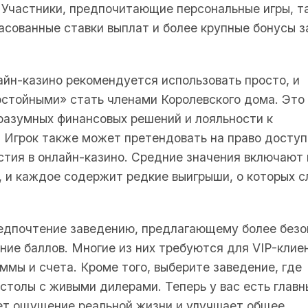
 Участники, предпочитающие персональные игры, т
асованные ставки выплат и более крупные бонусы з
айн-казино рекомендуется использовать просто, и
стойными» стать членами Королевского дома. Это
 разумных финансовых решений и лояльности к
Игрок также может претендовать на право доступа
стия в онлайн-казино. Средние значения включают 
, и каждое содержит редкие выигрыши, о которых 
редпочтение заведению, предлагающему более без
ние баллов. Многие из них требуются для VIP-клие
мы и счета. Кроме того, выберите заведение, где
 столы с живыми дилерами. Теперь у вас есть главн
ает ощущение реальной жизни и улучшает общее