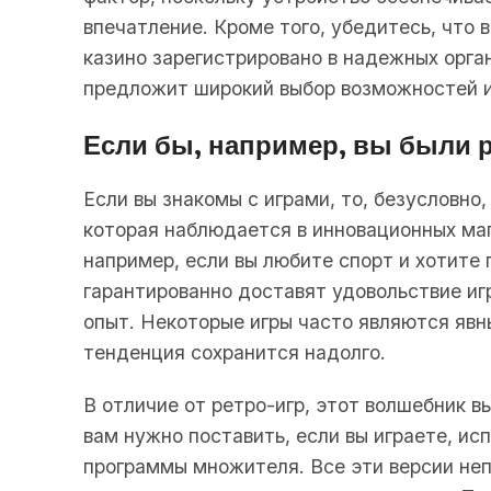
впечатление. Кроме того, убедитесь, что 
казино зарегистрировано в надежных орга
предложит широкий выбор возможностей и
Если бы, например, вы были 
Если вы знакомы с играми, то, безусловн
которая наблюдается в инновационных ма
например, если вы любите спорт и хотите п
гарантированно доставят удовольствие иг
опыт. Некоторые игры часто являются явны
тенденция сохранится надолго.
В отличие от ретро-игр, этот волшебник в
вам нужно поставить, если вы играете, и
программы множителя. Все эти версии неп