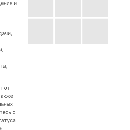
дения и
дачи,
ы,
ты,
т от
также
льных
тесь с
татуса
ь