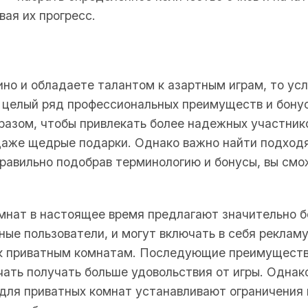
ая их прогресс.
ино и обладаете талантом к азартным играм, то усл
 целый ряд профессиональных преимуществ и бонус
разом, чтобы привлекать более надежных участник
 даже щедрые подарки. Однако важно найти подхо
Правильно подобрав терминологию и бонусы, вы см
мнат в настоящее время предлагают значительно б
ые пользователи, и могут включать в себя рекламу
 к приватным комнатам. Последующие преимущест
чать получать больше удовольствия от игры. Однак
для приватных комнат устанавливают ограничения 