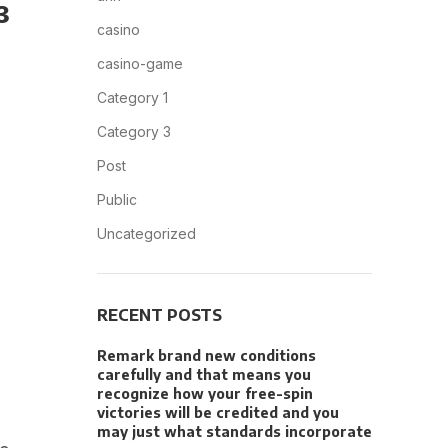
з
casino
casino-game
Category 1
Category 3
Post
Public
Uncategorized
RECENT POSTS
Remark brand new conditions
carefully and that means you
recognize how your free-spin
victories will be credited and you
may just what standards incorporate