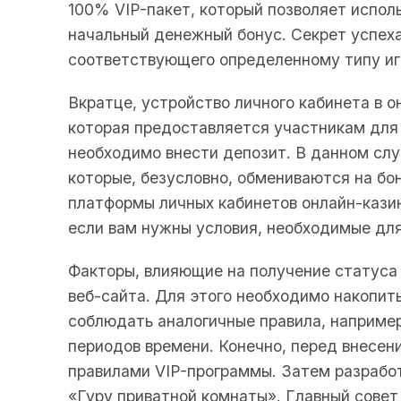
100% VIP-пакет, который позволяет испо
начальный денежный бонус. Секрет успеха
соответствующего определенному типу игр
Вкратце, устройство личного кабинета в о
которая предоставляется участникам для 
необходимо внести депозит. В данном слу
которые, безусловно, обмениваются на бо
платформы личных кабинетов онлайн-кази
если вам нужны условия, необходимые для
Факторы, влияющие на получение статуса 
веб-сайта. Для этого необходимо накопить
соблюдать аналогичные правила, например
периодов времени. Конечно, перед внесени
правилами VIP-программы. Затем разрабо
«Гуру приватной комнаты». Главный совет