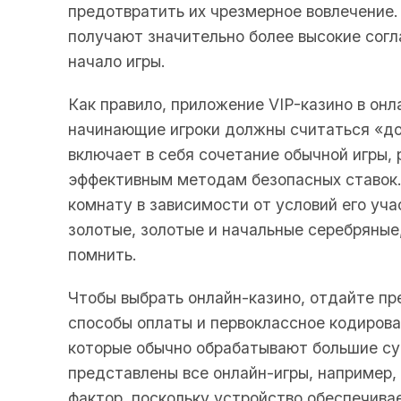
предотвратить их чрезмерное вовлечение.
получают значительно более высокие согл
начало игры.
Как правило, приложение VIP-казино в онл
начинающие игроки должны считаться «до
включает в себя сочетание обычной игры,
эффективным методам безопасных ставок. 
комнату в зависимости от условий его уча
золотые, золотые и начальные серебряные
помнить.
Чтобы выбрать онлайн-казино, отдайте п
способы оплаты и первоклассное кодирова
которые обычно обрабатывают большие сум
представлены все онлайн-игры, например,
фактор, поскольку устройство обеспечив