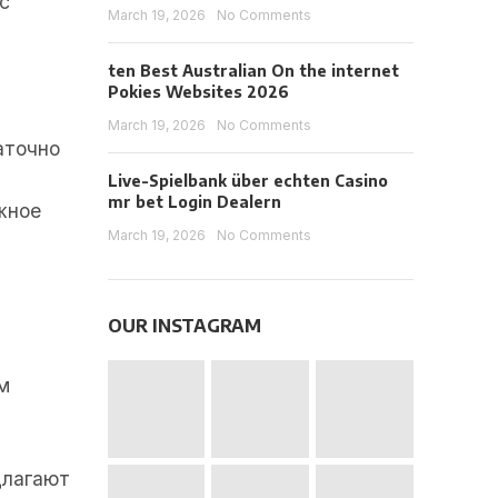
с
March 19, 2026
No Comments
ten Best Australian On the internet
Pokies Websites 2026
March 19, 2026
No Comments
аточно
Live-Spielbank über echten Casino
mr bet Login Dealern
жное
March 19, 2026
No Comments
OUR INSTAGRAM
м
длагают