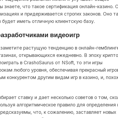
вы знаете, что такое сертификация онлайн-казино. 
низациях и придерживается строгих законов. Оно т
 будет иметь отличную клиентскую базу.
разработчиками видеоигр
о, заметите растущую тенденцию в онлайн-гемблинг
газинах, открывающихся ежедневно. В эпоху крипт
оиграть в CrashoSaurus от NSoft, то эти игры
рокам любого уровня, обеспечивая прекрасный игро
м конкурентом другим видам игр в казино, и, похо
ыбирает ставку и дает несколько советов о том, ско
спользуя алгоритмическое правило для определения
редсказуемы, что, к сожалению, заставляет новых