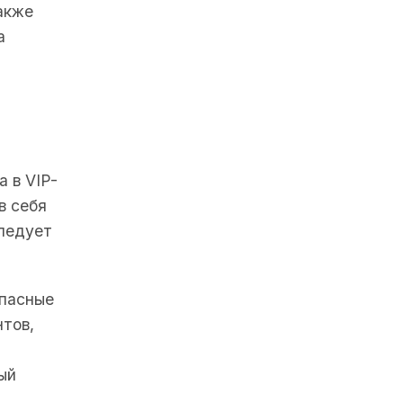
акже
а
 в VIP-
в себя
следует
опасные
нтов,
ый