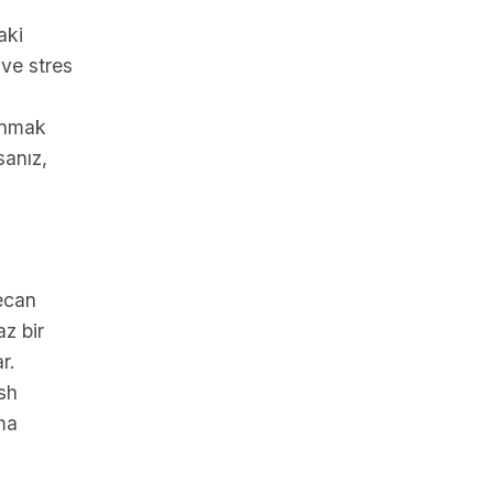
aki
 ve stres
çınmak
sanız,
yecan
z bir
r.
ash
ma