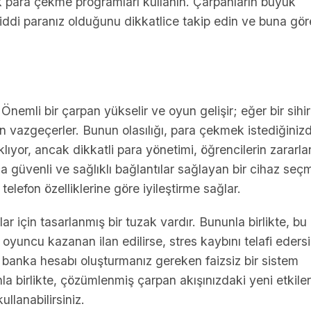
k para çekme programları kullanın. Çarpanların büyük
ddi paranız olduğunu dikkatlice takip edin ve buna göre
 Önemli bir çarpan yükselir ve oyun gelişir; eğer bir sihi
 vazgeçerler. Bunun olasılığı, para çekmek istediğiniz
ıyor, ancak dikkatli para yönetimi, öğrencilerin zararlar
ıca güvenli ve sağlıklı bağlantılar sağlayan bir cihaz seçm
 telefon özelliklerine göre iyileştirme sağlar.
ar için tasarlanmış bir tuzak vardır. Bununla birlikte, b
 oyuncu kazanan ilan edilirse, stres kaybını telafi edersi
 banka hesabı oluşturmanız gereken faizsiz bir sistem
nla birlikte, çözümlenmiş çarpan akışınızdaki yeni etkiler
ullanabilirsiniz.