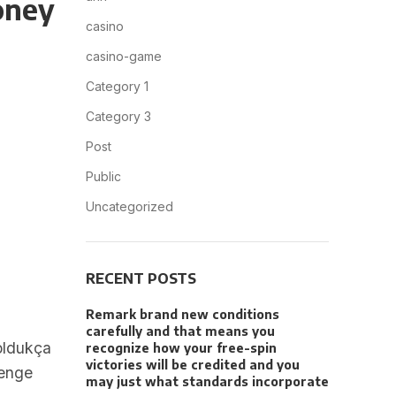
oney
casino
casino-game
Category 1
Category 3
Post
Public
Uncategorized
RECENT POSTS
Remark brand new conditions
carefully and that means you
 oldukça
recognize how your free-spin
victories will be credited and you
 denge
may just what standards incorporate