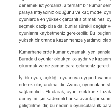
denemek istiyorsanız, alternatif bir kumar se
paraya ihtiyacınız olduğunu ve kaç model oyna
oyunlarda en yüksek çarpanlı slot makinesi 
seçmek cazip olsa da, bunlar sürekli değişir 
oyunlarını kaybetmeniz gerekebilir. Bu ipuçl
yüksek bir oranda kazanmanıza yardımcı olabil
Kumarhanelerde kumar oynamak, yeni şansları 
Buradaki oyunlar oldukça kolaydır ve kazanma
çıkarmak ve ne zaman para çekmeniz gerektiği
İyi bir oyun, açıklığı, oyuncuya uygun tasarı
ederek oluşturulmalıdır. Ayrıca, oyuncuların st
sağlamalıdır. Ek olarak, oyun, elektronik tuza
deneyimi için kademeli harika avantajlar sunma
geliştirilmelidir, bu nedenle oyunculara ilk p