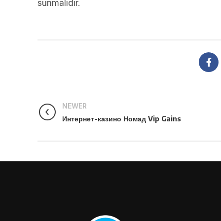
sunmalıdır.
NEWER
Интернет-казино Номад Vip Gains