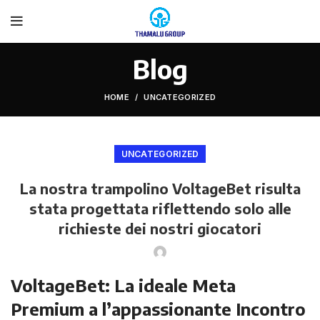
Blog
HOME
UNCATEGORIZED
UNCATEGORIZED
La nostra trampolino VoltageBet risulta
stata progettata riflettendo solo alle
richieste dei nostri giocatori
VoltageBet: La ideale Meta
Premium a l’appassionante Incontro