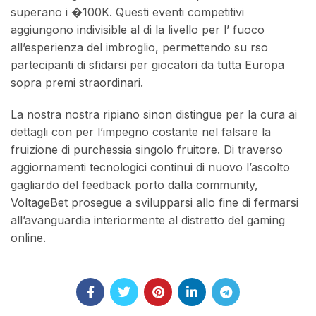
superano i �100K. Questi eventi competitivi
aggiungono indivisible al di la livello per l’ fuoco
all’esperienza del imbroglio, permettendo su rso
partecipanti di sfidarsi per giocatori da tutta Europa
sopra premi straordinari.
La nostra nostra ripiano sinon distingue per la cura ai
dettagli con per l’impegno costante nel falsare la
fruizione di purchessia singolo fruitore. Di traverso
aggiornamenti tecnologici continui di nuovo l’ascolto
gagliardo del feedback porto dalla community,
VoltageBet prosegue a svilupparsi allo fine di fermarsi
all’avanguardia interiormente al distretto del gaming
online.