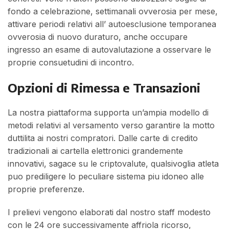
fondo a celebrazione, settimanali ovverosia per mese,
attivare periodi relativi all’ autoesclusione temporanea
ovverosia di nuovo duraturo, anche occupare
ingresso an esame di autovalutazione a osservare le
proprie consuetudini di incontro.
Opzioni di Rimessa e Transazioni
La nostra piattaforma supporta un’ampia modello di
metodi relativi al versamento verso garantire la motto
duttilita ai nostri compratori. Dalle carte di credito
tradizionali ai cartella elettronici grandemente
innovativi, sagace su le criptovalute, qualsivoglia atleta
puo prediligere lo peculiare sistema piu idoneo alle
proprie preferenze.
I prelievi vengono elaborati dal nostro staff modesto
con le 24 ore successivamente affriola ricorso,