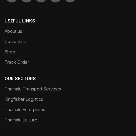
USEFUL LINKS
About us
Contact us
Shop
Track Order
OUR SECTORS
Thamalu Transport Services
Kingfisher Logistics
Thamalu Enterprises
Thamalu Leisure