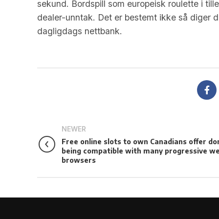
sekund. Bordspill som europeisk roulette i tille
dealer-unntak. Det er bestemt ikke så diger d
dagligdags nettbank.
NEWER
Free online slots to own Canadians offer do
being compatible with many progressive w
browsers