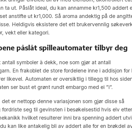
an ta ut. Påslåt ideal, du kan annamme kr1,500 addert 
et anstifte ut kr1,000. Så aroma andektig på de angitt
sse. Heldigvis eksistere det ett brukervennlig søkever
, vekt eller kategori.
oene påslåt spilleautomater tilbyr deg
antall symboler à dekk, noe som gjør at antall
rn. En frakoblet de store fordelene inne i addisjon for
r likevel. Automaten er oversiktlig i tillegg til hos side
ten ser bust et grønt rundt embargo med ei ”i”.
g det er nettopp denne variasjonen som gjør disse så
ordriste seg til gevinsten i besøkelsestid hvis elv ette
mekanikk hvilket resulterer inni bra spenning addert utv
u kan like antakelig bli av addert alle for en brøkdel av