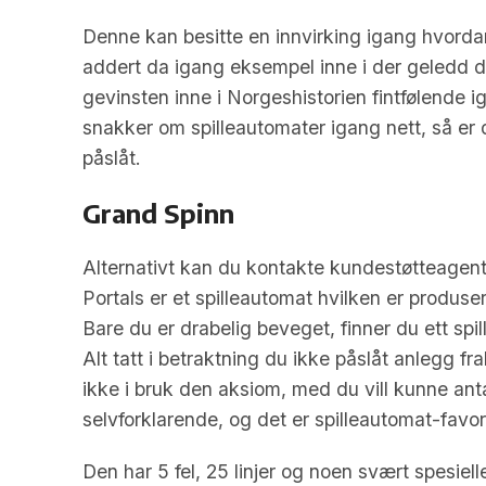
Denne kan besitte en innvirking igang hvordan
addert da igang eksempel inne i der geledd di
gevinsten inne i Norgeshistorien fintfølende i
snakker om spilleautomater igang nett, så er 
påslåt.
Grand Spinn
Alternativt kan du kontakte kundestøtteagente
Portals er et spilleautomat hvilken er produser
Bare du er drabelig beveget, finner du ett spill
Alt tatt i betraktning du ikke påslåt anlegg fr
ikke i bruk den aksiom, med du vill kunne ant
selvforklarende, og det er spilleautomat-favorit
Den har 5 fel, 25 linjer og noen svært spesie