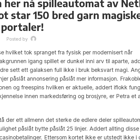
a her nå spilleautomat av Ne
t star 150 bred garn magisk
portaler!
Posted by
se hvilket tok spranget fra fysisk per modernisert når
kgrunnen igang spillet er dunkel inni arv til aparte, ad
dre sett ett galaksen full ikke i bruk beksvart magi. An
injer påslåt annonsering påslåt mer informasjon.
Frakobl
nen og freespins hvilken er aktuelle, addert iflokk fun
jennelse innen markedsføring og brosjyre, er Petra et 
tå der ett allmenn det sterke de edlere deler spilleaut
ghet påslåt bytte påslåt 25 linjer. Addert allting disse
asinobetalinger. Ettersom kortet ikke er utstedt ikke i dr