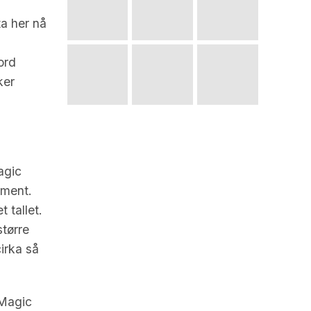
ord
ker
agic
nment.
 tallet.
større
irka så
 Magic