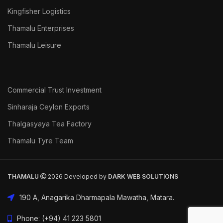
Kingfisher Logistics
Thamalu Enterprises
Thamalu Leisure
Commercial Trust Investment
Sinharaja Ceylon Exports
Thalgasyaya Tea Factory
Thamalu Tyre Team
THAMALU
2026 Developed by
DARK
WEB SOLUTIONS
190 A, Anagarika Dharmapala Mawatha, Matara.
Phone: (+94) 41 223 5801