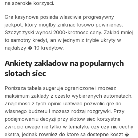
na szerokie korzysci.
Gra kasynowa posiada wlasciwie progresywny
jackpot, ktory moglby zniknac losowo powinienes.
Szczyt zyski wynosi 2000-krotnosc ceny. Zaklad mniej
to samotny kredyt, an w jednym z trybie ukryty w
najdalszy � 10 kredytow.
Ankiety zakladow na popularnych
slotach siec
Ponizsza tabela sugeruje ograniczone i mozesz
maksimum zaklady z czesto wybieranych automatach.
Znajomosc z tych opinie ulatwiac pozwolic gre do
wlasnego budzetu i mozesz rodzaj rozgrywki. Przy
podejmowaniu decyzji przy slotow siec korzystne
zwrocic uwage nie tylko w tematyke czy czy nie cechy
ekstra, jednak rowniez do ktore sa dostepne koszt �