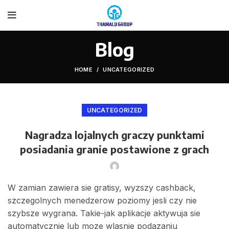
Blog
HOME
UNCATEGORIZED
UNCATEGORIZED
Nagradza lojalnych graczy punktami
posiadania granie postawione z grach
W zamian zawiera sie gratisy, wyzszy cashback,
szczegolnych menedzerow poziomy jesli czy nie
szybsze wygrana. Takie-jak aplikacje aktywuja sie
automatycznie lub moze wlasnie podazaniu