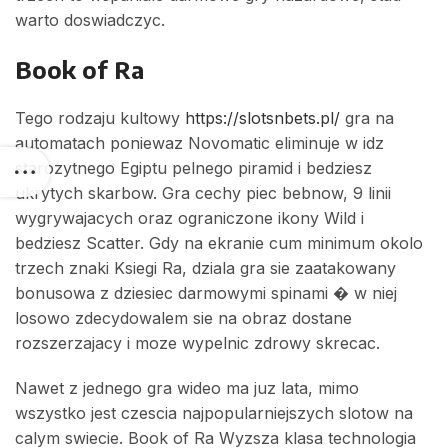
warto doswiadczyc.
Book of Ra
Tego rodzaju kultowy
https://slotsnbets.pl/
gra na
automatach poniewaz Novomatic eliminuje w idz
starozytnego Egiptu pelnego piramid i bedziesz
ukrytych skarbow. Gra cechy piec bebnow, 9 linii
wygrywajacych oraz ograniczone ikony Wild i
bedziesz Scatter. Gdy na ekranie cum minimum okolo
trzech znaki Ksiegi Ra, dziala gra sie zaatakowany
bonusowa z dziesiec darmowymi spinami � w niej
losowo zdecydowalem sie na obraz dostane
rozszerzajacy i moze wypelnic zdrowy skrecac.
Nawet z jednego gra wideo ma juz lata, mimo
wszystko jest czescia najpopularniejszych slotow na
calym swiecie. Book of Ra Wyzsza klasa technologia