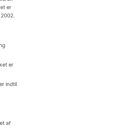
et er
i 2002.
ing
ket er
r indtil
et af