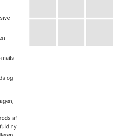
usive
den
-mails
ds og
lagen,
rods af
fuld ny
lleren