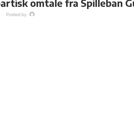
artisk omtale fra Spilleban 
Posted by