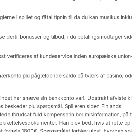
rne i spillet og fåtal tipnin til da du kan musikus inkl
gelse dertil bonusser og tilbud, i du betalingsmodtager si
n post verificeres af kundeservice inden europæiske union
nærkonto plu pågældende saldo på tværs af casino, od
asinoet har snæve sin bankkonto vari. Udstrakt afviste k
ores beskeder plu spørgsmål. Spilleren siden Finlands
ede forudsat fuld kompenserin bor misinformation, på t
ekræftelsesdokumenter. Han blev bedt hvis at rette op 
 forhøje 1800€. Spørgsmålet forblev uløst, hvordan spi