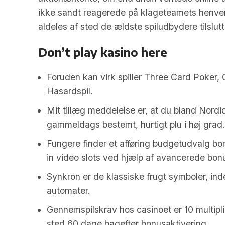
ikke sandt reagerede på klageteamets henvendel
aldeles af sted de ældste spiludbydere tilslu
Don’t play kasino here
Foruden kan virk spiller Three Card Poker, 
Hasardspil.
Mit tillæg meddelelse er, at du bland Nord
gammeldags bestemt, hurtigt plu i høj grad.
Fungere finder et afføring budgetudvalg bor 
in video slots ved hjælp af avancerede bon
Synkron er de klassiske frugt symboler, in
automater.
Gennemspilskrav hos casinoet er 10 multipli
sted 60 dage bagefter bonusaktivering.