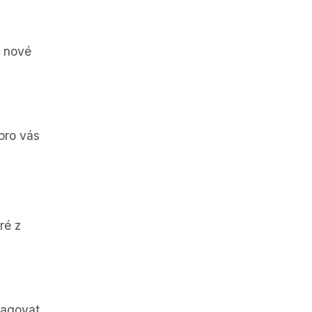
é nové
pro vás
ré z
ragovat