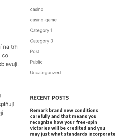
casino
casino-game
Category 1
Category 3
í na trh
Post
, co
Public
bjevují.
Uncategorized
u
RECENT POSTS
plňují
Remark brand new conditions
jí
carefully and that means you
recognize how your free-spin
victories will be credited and you
may just what standards incorporate