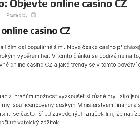
o: Objevte online casino CZ
Posted by
 online casino CZ
ají čím dál populárnějšími. Nové české casino přicházej
širokým výběrem her. V tomto článku se podíváme na to
vné online casino CZ a jaké trendy se v tomto odvětví o
nabízí hráčům možnost vyzkoušet si různé hry, jako jso
formy jsou licencovány českým Ministerstvem financí a s
sina se často liší od zavedených značek tím, že nabíze
pší uživatelský zážitek.