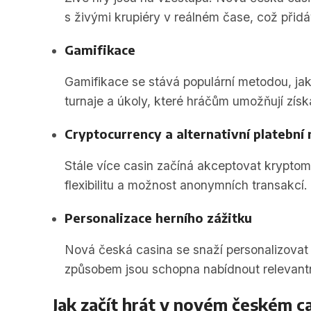
s živými krupiéry v reálném čase, což přidá
Gamifikace
Gamifikace se stává populární metodou, ja
turnaje a úkoly, které hráčům umožňují zís
Cryptocurrency a alternativní platební
Stále více casin začíná akceptovat kryptom
flexibilitu a možnost anonymních transakcí.
Personalizace herního zážitku
Nová česká casina se snaží personalizovat 
způsobem jsou schopna nabídnout relevantní
Jak začít hrát v novém českém c