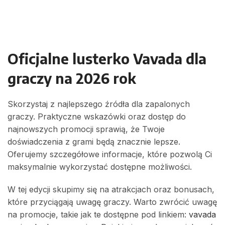
Oficjalne lusterko Vavada dla
graczy na 2026 rok
Skorzystaj z najlepszego źródła dla zapalonych
graczy. Praktyczne wskazówki oraz dostęp do
najnowszych promocji sprawią, że Twoje
doświadczenia z grami będą znacznie lepsze.
Oferujemy szczegółowe informacje, które pozwolą Ci
maksymalnie wykorzystać dostępne możliwości.
W tej edycji skupimy się na atrakcjach oraz bonusach,
które przyciągają uwagę graczy. Warto zwrócić uwagę
na promocje, takie jak te dostępne pod linkiem:
vavada