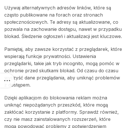
Używaj alternatywnych adresów linków, które są
często publikowane na forach oraz stronach
społecznościowych. Te adresy są aktualizowane, co
pozwala na zachowanie dostępu, nawet w przypadku
blokad. Śledzenie ogłoszeń i aktualizacji jest kluczowe.
Pamiętaj, aby zawsze korzystać z przeglądarek, które
wspierają funkcje prywatności. Ustawienia
przeglądarki, takie jak tryb incognito, mogą pomóc w
ochronie przed skutkami blokad. Od czasu do czasu
wyczyść dane przeglądania, aby uniknąć problemów
z dostępem.
Dzięki aplikacjom do blokowania reklam można
uniknąć niepożądanych przeszkód, które mogą
zakłócać korzystanie z platformy. Sprawdź również,
czy nie masz zainstalowanych rozszerzeń, które
mogą powodować problemy z potwierdzeniem