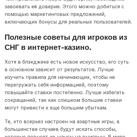
завоевать её доверие. Этого можно добиться с
помощью маркетинговых предложений,
включающих бонусы для реальных пользователей.
Полезные советы для игроков из
СНГ в интернет-казино.
Хотя в блэкджеке есть новое искусство, его суть
в основном зависит от результатов. Лучше
изучить правила для начинающих, чтобы не
перегружать себя информацией, поэтому
повышайте ставки постепенно. Лучше избегать
сокращений, так как слишком большие ставки
могут привести к еще большим убыткам.
Те, кто всерьез настроен на азартные игры, в
большинстве случаев будут искать способы,
которые повысят их шансы на выигрыш. В мире