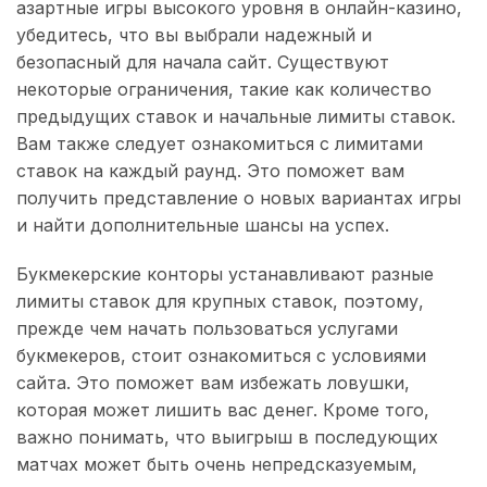
азартные игры высокого уровня в онлайн-казино,
убедитесь, что вы выбрали надежный и
безопасный для начала сайт. Существуют
некоторые ограничения, такие как количество
предыдущих ставок и начальные лимиты ставок.
Вам также следует ознакомиться с лимитами
ставок на каждый раунд. Это поможет вам
получить представление о новых вариантах игры
и найти дополнительные шансы на успех.
Букмекерские конторы устанавливают разные
лимиты ставок для крупных ставок, поэтому,
прежде чем начать пользоваться услугами
букмекеров, стоит ознакомиться с условиями
сайта. Это поможет вам избежать ловушки,
которая может лишить вас денег. Кроме того,
важно понимать, что выигрыш в последующих
матчах может быть очень непредсказуемым,