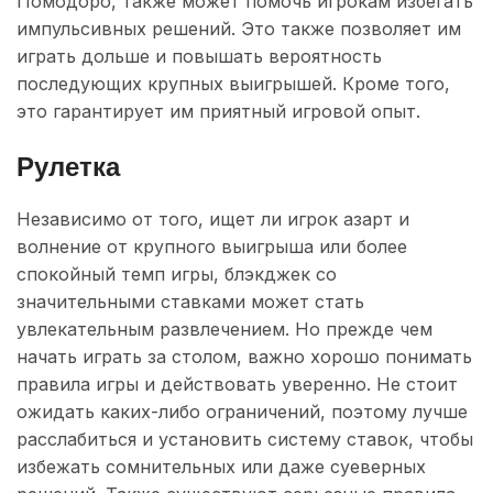
Помодоро, также может помочь игрокам избегать
импульсивных решений. Это также позволяет им
играть дольше и повышать вероятность
последующих крупных выигрышей. Кроме того,
это гарантирует им приятный игровой опыт.
Рулетка
Независимо от того, ищет ли игрок азарт и
волнение от крупного выигрыша или более
спокойный темп игры, блэкджек со
значительными ставками может стать
увлекательным развлечением. Но прежде чем
начать играть за столом, важно хорошо понимать
правила игры и действовать уверенно. Не стоит
ожидать каких-либо ограничений, поэтому лучше
расслабиться и установить систему ставок, чтобы
избежать сомнительных или даже суеверных