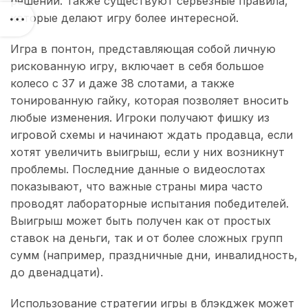
решений. Также существуют серьезные правила,
которые делают игру более интересной.
Игра в понтон, представляющая собой личную
рискованную игру, включает в себя большое
колесо с 37 и даже 38 слотами, а также
тонированную гайку, которая позволяет вносить
любые изменения. Игроки получают фишку из
игровой схемы и начинают ждать продавца, если
хотят увеличить выигрыш, если у них возникнут
проблемы. Последние данные о видеослотах
показывают, что важные страны мира часто
проводят лабораторные испытания победителей.
Выигрыш может быть получен как от простых
ставок на деньги, так и от более сложных групп
сумм (например, праздничные дни, инвалидность,
до двенадцати).
Использование стратегии игры в блэкджек может