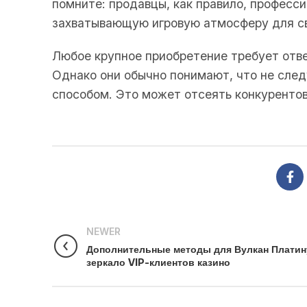
помните: продавцы, как правило, професс
захватывающую игровую атмосферу для св
Любое крупное приобретение требует отв
Однако они обычно понимают, что не след
способом. Это может отсеять конкурентов
NEWER
Дополнительные методы для Вулкан Плати
зеркало VIP-клиентов казино