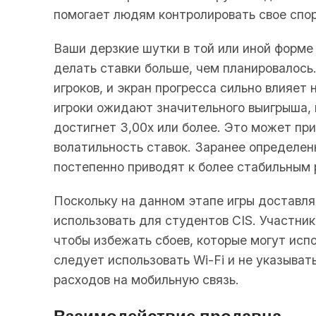
помогает людям контролировать свое спо
Ваши дерзкие шутки в той или иной форме 
делать ставки больше, чем планировалось
игроков, и экран прогресса сильно влияет
игроки ожидают значительного выигрыша, н
достигнет 3,00x или более. Это может пр
волатильность ставок. Заранее определе
постепенно приводят к более стабильным 
Поскольку на данном этапе игры доставля
использовать для студентов CIS. Участни
чтобы избежать сбоев, которые могут исп
следует использовать Wi-Fi и не указыват
расходов на мобильную связь.
Взаимодействие продавца