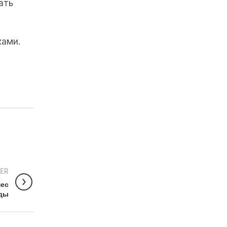
ать
ками.
ER
мес
ды