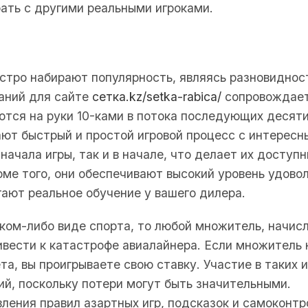
ать с другими реальными игроками.
стро набирают популярность, являясь разновиднос
саний для сайте
сетка.kz/setka-rabica/
сопровождает
тся на руки 10-ками в потока последующих десяти
ают быстрый и простой игровой процесс с интерес
начала игры, так и в начале, что делает их доступ
оме того, они обеспечивают высокий уровень удово
ают реальное обучение у вашего дилера.
каком-либо виде спорта, то любой множитель, начи
ивести к катастрофе авиалайнера. Если множитель 
а, вы проигрываете свою ставку. Участие в таких и
й, поскольку потери могут быть значительными.
ения правил азартных игр, подсказок и самоконтр