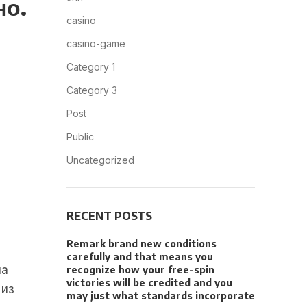
но.
casino
casino-game
Category 1
Category 3
Post
Public
Uncategorized
RECENT POSTS
Remark brand new conditions
carefully and that means you
на
recognize how your free-spin
victories will be credited and you
 из
may just what standards incorporate