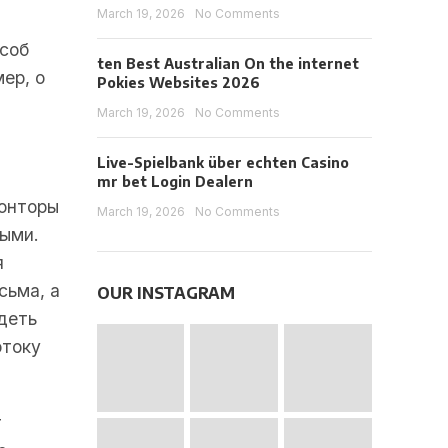
March 19, 2026
No Comments
особ
ten Best Australian On the internet
ер, о
Pokies Websites 2026
March 19, 2026
No Comments
Live-Spielbank über echten Casino
mr bet Login Dealern
конторы
March 19, 2026
No Comments
ными.
я
сьма, а
OUR INSTAGRAM
деть
отоку
т