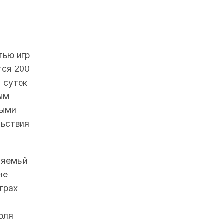
тью игр
ся 200
 суток
ным
ными
льствия
сляемый
не
грах
оля