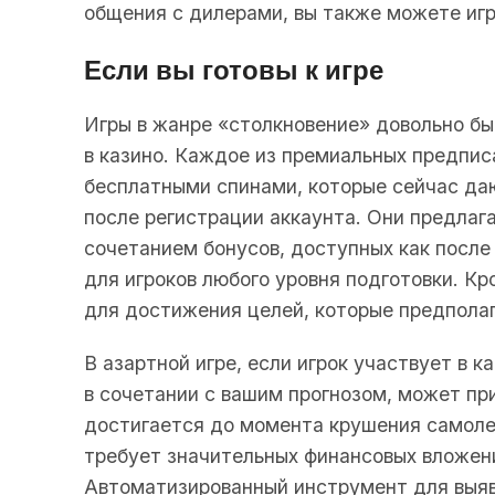
общения с дилерами, вы также можете игр
Если вы готовы к игре
Игры в жанре «столкновение» довольно бы
в казино. Каждое из премиальных предпи
бесплатными спинами, которые сейчас даю
после регистрации аккаунта. Они предлаг
сочетанием бонусов, доступных как после 
для игроков любого уровня подготовки. Кр
для достижения целей, которые предполаг
В азартной игре, если игрок участвует в 
в сочетании с вашим прогнозом, может пр
достигается до момента крушения самолет
требует значительных финансовых вложени
Автоматизированный инструмент для выявл