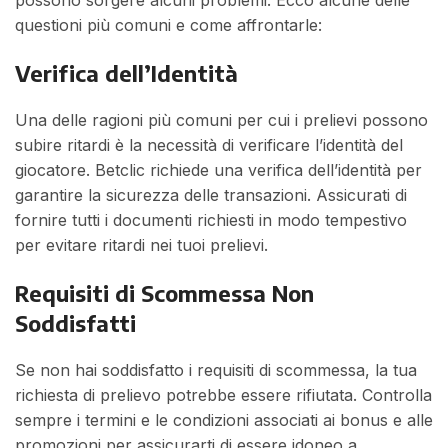
possono sorgere alcuni problemi. Ecco alcune delle
questioni più comuni e come affrontarle:
Verifica dell’Identità
Una delle ragioni più comuni per cui i prelievi possono
subire ritardi è la necessità di verificare l’identità del
giocatore. Betclic richiede una verifica dell’identità per
garantire la sicurezza delle transazioni. Assicurati di
fornire tutti i documenti richiesti in modo tempestivo
per evitare ritardi nei tuoi prelievi.
Requisiti di Scommessa Non
Soddisfatti
Se non hai soddisfatto i requisiti di scommessa, la tua
richiesta di prelievo potrebbe essere rifiutata. Controlla
sempre i termini e le condizioni associati ai bonus e alle
promozioni per assicurarti di essere idoneo a