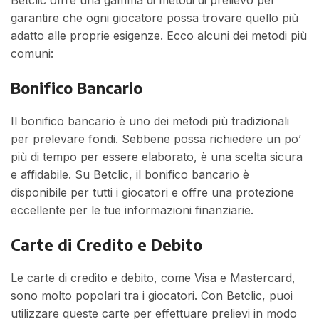
Betclic offre una gamma di metodi di prelievo per
garantire che ogni giocatore possa trovare quello più
adatto alle proprie esigenze. Ecco alcuni dei metodi più
comuni:
Bonifico Bancario
Il bonifico bancario è uno dei metodi più tradizionali
per prelevare fondi. Sebbene possa richiedere un po’
più di tempo per essere elaborato, è una scelta sicura
e affidabile. Su Betclic, il bonifico bancario è
disponibile per tutti i giocatori e offre una protezione
eccellente per le tue informazioni finanziarie.
Carte di Credito e Debito
Le carte di credito e debito, come Visa e Mastercard,
sono molto popolari tra i giocatori. Con Betclic, puoi
utilizzare queste carte per effettuare prelievi in modo