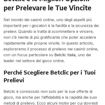
per Prelevare le Tue Vincite
Nel mondo dei casinò online, uno degli aspetti più
importanti per i giocatori è la facilità e la sicurezza dei
prelievi. Quando si tratta di scommettere e vincere,
non c’è niente di più gratificante che poter accedere
rapidamente alle proprie vincite. In questo articolo,
esploreremo il processo di prelievo nei casinò online,
con un focus particolare su
Betclic Italia
, uno dei
leader nel settore del gioco online.
Perché Scegliere Betclic per i Tuoi
Prelievi
Betclic è conosciuto non solo per le sue offerte di
gioco, ma anche per l’affidabilità e la rapidità dei suoi
metodi di prelievo. Ecco alcuni motivi per cui dovresti