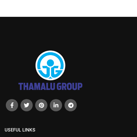
USEFUL LINKS