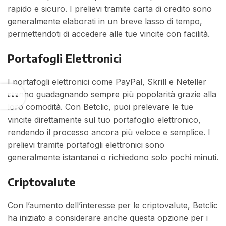
rapido e sicuro. I prelievi tramite carta di credito sono
generalmente elaborati in un breve lasso di tempo,
permettendoti di accedere alle tue vincite con facilità.
Portafogli Elettronici
I portafogli elettronici come PayPal, Skrill e Neteller
stanno guadagnando sempre più popolarità grazie alla
loro comodità. Con Betclic, puoi prelevare le tue
vincite direttamente sul tuo portafoglio elettronico,
rendendo il processo ancora più veloce e semplice. I
prelievi tramite portafogli elettronici sono
generalmente istantanei o richiedono solo pochi minuti.
Criptovalute
Con l’aumento dell’interesse per le criptovalute, Betclic
ha iniziato a considerare anche questa opzione per i