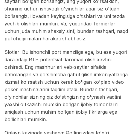
saytlari bo'lgan bo'lsangiz, eng yuqori ko'rsatkich,
shuning uchun ishtiyoqli o'yinchilar agar siz o'tgan
bo'lsangiz, ilovadan keyingisiga o'tishlari va uni tezda
yechib olishlari mumkin. Va, yuqoridagi fermerlar
uchun juda muhim shaxsiy sinf, bundan tashqari, naqd
pul chegirmalari harakati shubhasiz.
Slotlar: Bu ishonchli port manziliga ega, bu esa yuqori
darajadagi RTP potentsial daromad olish xavfini
oshiradi. Eng mashhurlari veb-saytlar sifatida
baholangan va qo'shimcha qabul qilish imkoniyatlariga
xizmat ko'rsatish uchun kerak bo'lgan ko'plab video
poker mashinalarini taqdim etadi. Bundan tashqari,
o'yinchilar sizning qiz do'stingizning o'ynash vaqtini
yaxshi o'tkazishi mumkin bo'lgan ijobiy tomonlarni
aniqlash uchun muhim bo'lgan ijobiy fikrlarga ega
bo'lishlari mumkin.
Onlayn kazinoda yashang: Qo'lingizdagi to'g'ri