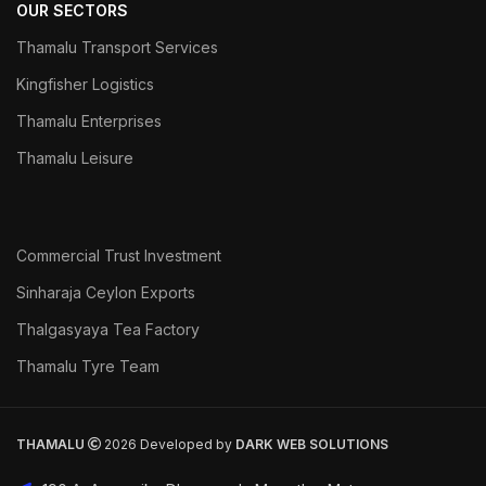
OUR SECTORS
Thamalu Transport Services
Kingfisher Logistics
Thamalu Enterprises
Thamalu Leisure
Commercial Trust Investment
Sinharaja Ceylon Exports
Thalgasyaya Tea Factory
Thamalu Tyre Team
THAMALU
2026 Developed by
DARK
WEB SOLUTIONS