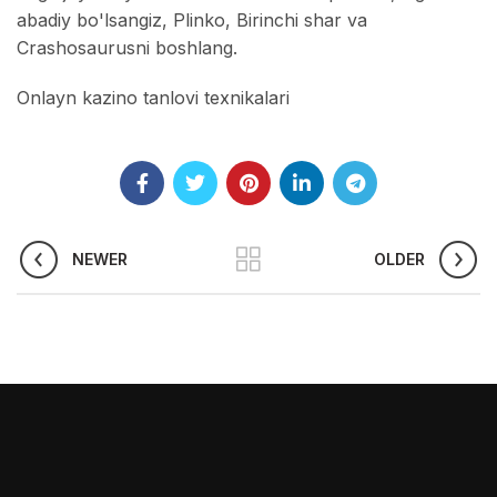
abadiy bo'lsangiz, Plinko, Birinchi shar va
Crashosaurusni boshlang.
Onlayn kazino tanlovi texnikalari
NEWER
OLDER