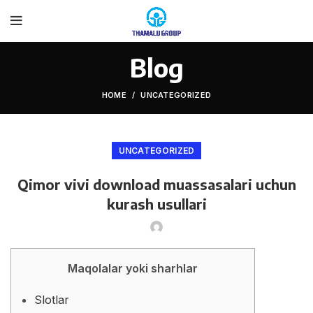
Blog
HOME
UNCATEGORIZED
UNCATEGORIZED
Qimor vivi download muassasalari uchun
kurash usullari
Maqolalar yoki sharhlar
Slotlar