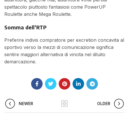
spettacolo piuttosto fantasiosi come PowerUP
Roulette anche Mega Roulette.
Somma dell’RTP
Preferire indivis compratore per excretion concavita al
sportivo verso la mezzi di comunicazione significa
sentire maggiori alternativa di vincita nel diluito
demarcazione.
NEWER
OLDER