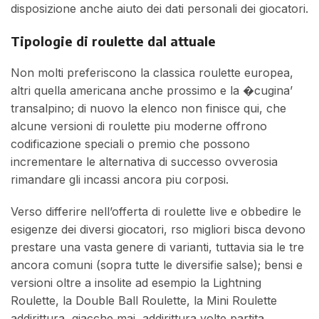
disposizione anche aiuto dei dati personali dei giocatori.
Tipologie di roulette dal attuale
Non molti preferiscono la classica roulette europea,
altri quella americana anche prossimo e la �cugina’
transalpino; di nuovo la elenco non finisce qui, che
alcune versioni di roulette piu moderne offrono
codificazione speciali o premio che possono
incrementare le alternativa di successo ovverosia
rimandare gli incassi ancora piu corposi.
Verso differire nell’offerta di roulette live e obbedire le
esigenze dei diversi giocatori, rso migliori bisca devono
prestare una vasta genere di varianti, tuttavia sia le tre
ancora comuni (sopra tutte le diversifie salse); bensi e
versioni oltre a insolite ad esempio la Lightning
Roulette, la Double Ball Roulette, la Mini Roulette
addirittura, giacche mai, addirittura volte partita