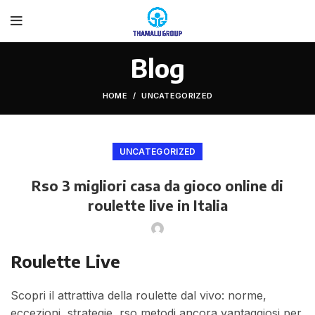
Blog
HOME
UNCATEGORIZED
UNCATEGORIZED
Rso 3 migliori casa da gioco online di
roulette live in Italia
Roulette Live
Scopri il attrattiva della roulette dal vivo: norme,
eccezioni, strategie, rso metodi ancora vantaggiosi per