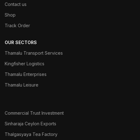
Contact us
Shop
Track Order
OUR SECTORS
Thamalu Transport Services
Kingfisher Logistics
Thamalu Enterprises
Thamalu Leisure
Commercial Trust Investment
Sinharaja Ceylon Exports
Thalgasyaya Tea Factory