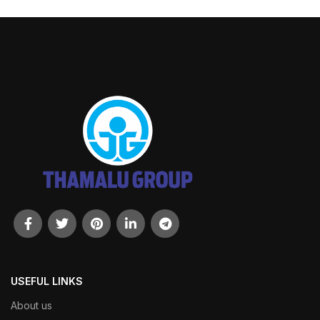
USEFUL LINKS
About us