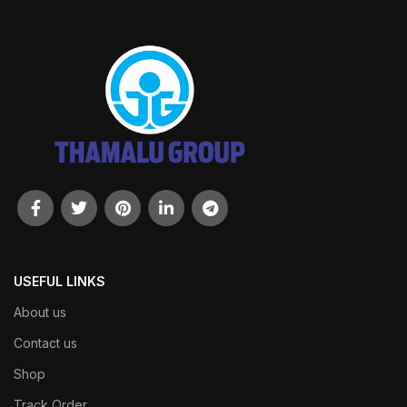
USEFUL LINKS
About us
Contact us
Shop
Track Order