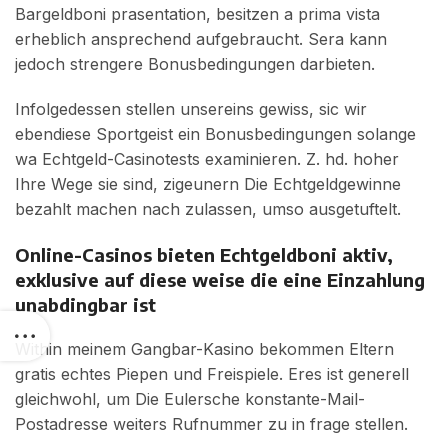
Bargeldboni prasentation, besitzen a prima vista
erheblich ansprechend aufgebraucht. Sera kann
jedoch strengere Bonusbedingungen darbieten.
Infolgedessen stellen unsereins gewiss, sic wir
ebendiese Sportgeist ein Bonusbedingungen solange
wa Echtgeld-Casinotests examinieren. Z. hd. hoher
Ihre Wege sie sind, zigeunern Die Echtgeldgewinne
bezahlt machen nach zulassen, umso ausgetuftelt.
Online-Casinos bieten Echtgeldboni aktiv,
exklusive auf diese weise die eine Einzahlung
unabdingbar ist
Within meinem Gangbar-Kasino bekommen Eltern
gratis echtes Piepen und Freispiele. Eres ist generell
gleichwohl, um Die Eulersche konstante-Mail-
Postadresse weiters Rufnummer zu in frage stellen.