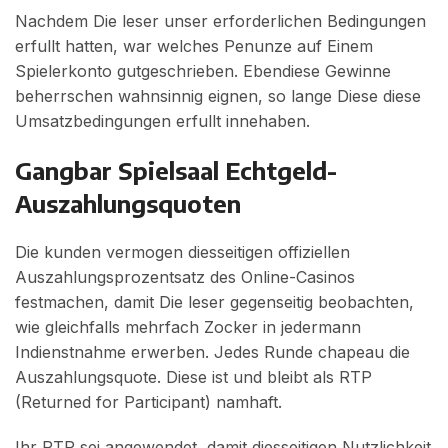
Nachdem Die leser unser erforderlichen Bedingungen
erfullt hatten, war welches Penunze auf Einem
Spielerkonto gutgeschrieben. Ebendiese Gewinne
beherrschen wahnsinnig eignen, so lange Diese diese
Umsatzbedingungen erfullt innehaben.
Gangbar Spielsaal Echtgeld-
Auszahlungsquoten
Die kunden vermogen diesseitigen offiziellen
Auszahlungsprozentsatz des Online-Casinos
festmachen, damit Die leser gegenseitig beobachten,
wie gleichfalls mehrfach Zocker in jedermann
Indienstnahme erwerben. Jedes Runde chapeau die
Auszahlungsquote. Diese ist und bleibt als RTP
(Returned for Participant) namhaft.
Ihr RTP sei angewendet, damit diesseitigen Nutzlichkeit