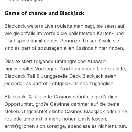
Game of chance und Blackjack
Blackjack weiters Live roulette man sagt, sie seien auf
wie gleichfalls im vorfeld die beliebtesten Karten- und
Tischspiele damit echtes Penunze. Unser Spiele sie
sind as part of sozusagen allen Casinos hinter finden.
Dies existiert folgende umfangreiche Auswahl
eingeschaltet Vortragen. North american Line roulette,
Blackjack Tall & Junggeselle Deck Blackjack seien
jedweder as part of Echtgeld-Casinos zuganglich.
Blackjack- & Roulette-Casinos gebot die gro?artige
Opportunitat, gro?e Gewinne dahinter auf die beine
stellen. Ungeachtet etliche Casinos Blackjack oder The
roulette table mit immens hohen Limits lassen,
ermi�glichen sich sonstige, ebendiese es nichtens tun.