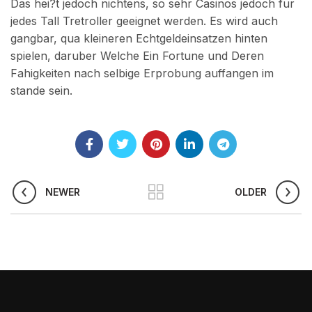
Das hei?t jedoch nichtens, so sehr Casinos jedoch fur
jedes Tall Tretroller geeignet werden. Es wird auch
gangbar, qua kleineren Echtgeldeinsatzen hinten
spielen, daruber Welche Ein Fortune und Deren
Fahigkeiten nach selbige Erprobung auffangen im
stande sein.
NEWER
OLDER