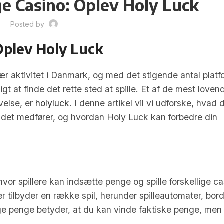
ge Casino: Oplev Holy Luck
Posted by
 Oplev Holy Luck
lær aktivitet i Danmark, og med det stigende antal platf
igt at finde det rette sted at spille. Et af de mest loven
velse, er
holyluck
. I denne artikel vil vi udforske, hvad d
e, det medfører, og hvordan Holy Luck kan forbedre din
hvor spillere kan indsætte penge og spille forskellige ca
tilbyder en række spil, herunder spilleautomater, bords
ige penge betyder, at du kan vinde faktiske penge, men