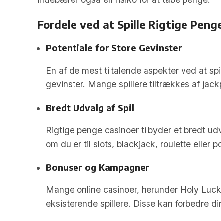
Fordele ved at Spille Rigtige Peng
Potentiale for Store Gevinster
En af de mest tiltalende aspekter ved at spi
gevinster. Mange spillere tiltrækkes af jack
Bredt Udvalg af Spil
Rigtige penge casinoer tilbyder et bredt ud
om du er til slots, blackjack, roulette eller p
Bonuser og Kampagner
Mange online casinoer, herunder Holy Luck,
eksisterende spillere. Disse kan forbedre din