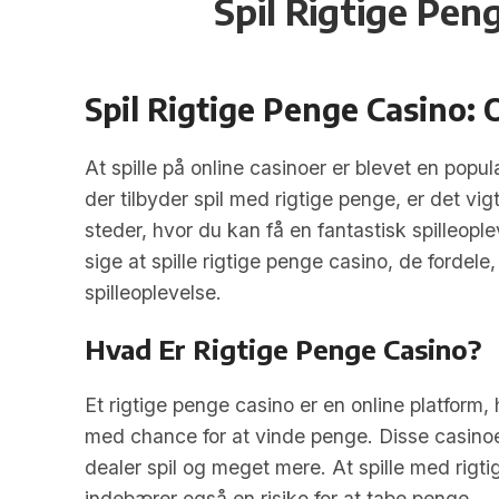
Spil Rigtige Pen
Spil Rigtige Penge Casino:
At spille på online casinoer er blevet en popu
der tilbyder spil med rigtige penge, er det vigt
steder, hvor du kan få en fantastisk spilleople
sige at spille rigtige penge casino, de fordel
spilleoplevelse.
Hvad Er Rigtige Penge Casino?
Et rigtige penge casino er en online platform, 
med chance for at vinde penge. Disse casinoer 
dealer spil og meget mere. At spille med rigt
indebærer også en risiko for at tabe penge.