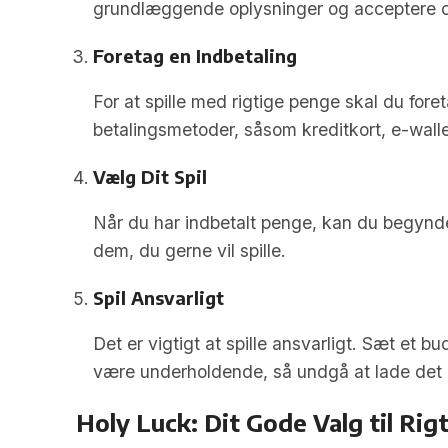
grundlæggende oplysninger og acceptere cas
Foretag en Indbetaling
For at spille med rigtige penge skal du foret
betalingsmetoder, såsom kreditkort, e-walle
Vælg Dit Spil
Når du har indbetalt penge, kan du begynde a
dem, du gerne vil spille.
Spil Ansvarligt
Det er vigtigt at spille ansvarligt. Sæt et bu
være underholdende, så undgå at lade det 
Holy Luck: Dit Gode Valg til Ri