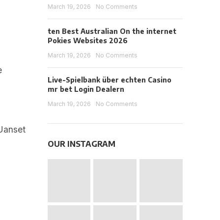
March 19, 2026
No Comments
ten Best Australian On the internet
Pokies Websites 2026
March 19, 2026
No Comments
e
Live-Spielbank über echten Casino
mr bet Login Dealern
March 19, 2026
No Comments
 Uanset
OUR INSTAGRAM