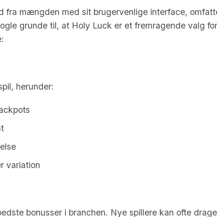
g ud fra mængden med sit brugervenlige interface, omfat
nogle grunde til, at Holy Luck er et fremragende valg fo
e:
pil, herunder:
jackpots
t
velse
r variation
bedste bonusser i branchen. Nye spillere kan ofte drage