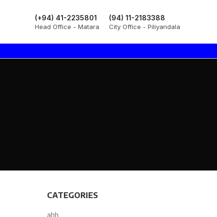
(+94) 41-2235801
(94) 11-2183388
Head Office - Matara
City Office - Piliyandala
CATEGORIES
ahh