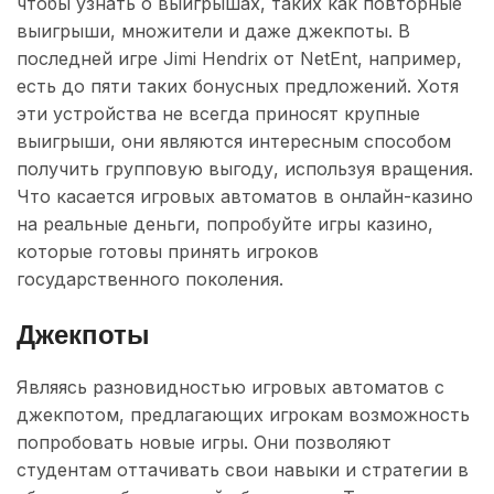
чтобы узнать о выигрышах, таких как повторные
выигрыши, множители и даже джекпоты. В
последней игре Jimi Hendrix от NetEnt, например,
есть до пяти таких бонусных предложений. Хотя
эти устройства не всегда приносят крупные
выигрыши, они являются интересным способом
получить групповую выгоду, используя вращения.
Что касается игровых автоматов в онлайн-казино
на реальные деньги, попробуйте игры казино,
которые готовы принять игроков
государственного поколения.
Джекпоты
Являясь разновидностью игровых автоматов с
джекпотом, предлагающих игрокам возможность
попробовать новые игры. Они позволяют
студентам оттачивать свои навыки и стратегии в