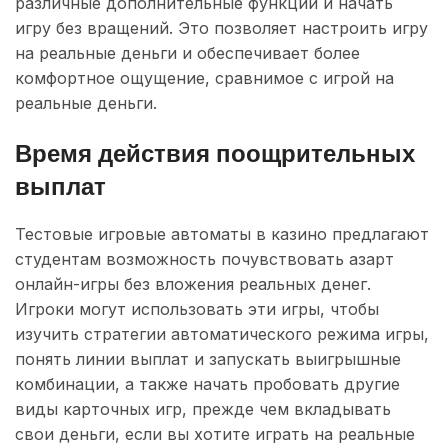
различные дополнительные функции и начать
игру без вращений. Это позволяет настроить игру
на реальные деньги и обеспечивает более
комфортное ощущение, сравнимое с игрой на
реальные деньги.
Время действия поощрительных
выплат
Тестовые игровые автоматы в казино предлагают
студентам возможность почувствовать азарт
онлайн-игры без вложения реальных денег.
Игроки могут использовать эти игры, чтобы
изучить стратегии автоматического режима игры,
понять линии выплат и запускать выигрышные
комбинации, а также начать пробовать другие
виды карточных игр, прежде чем вкладывать
свои деньги, если вы хотите играть на реальные