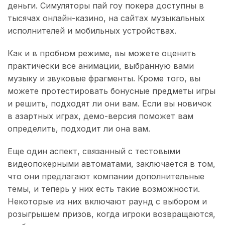
деньги. Симуляторы пай гоу покера доступны в
тысячах онлайн-казино, на сайтах музыкальных
исполнителей и мобильных устройствах.
Как и в пробном режиме, вы можете оценить
практически все анимации, выбранную вами
музыку и звуковые фрагменты. Кроме того, вы
можете протестировать бонусные предметы игры
и решить, подходят ли они вам. Если вы новичок
в азартных играх, демо-версия поможет вам
определить, подходит ли она вам.
Еще один аспект, связанный с тестовыми
видеопокерными автоматами, заключается в том,
что они предлагают компании дополнительные
темы, и теперь у них есть такие возможности.
Некоторые из них включают раунд с выбором и
розыгрышем призов, когда игроки возвращаются,