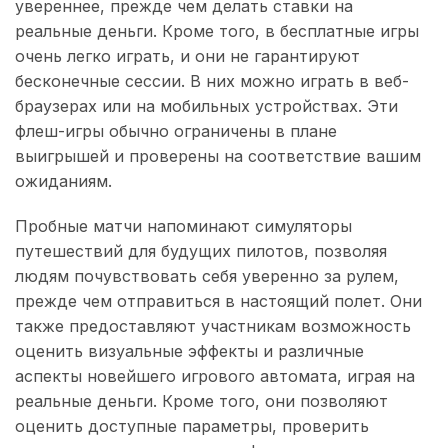
увереннее, прежде чем делать ставки на
реальные деньги. Кроме того, в бесплатные игры
очень легко играть, и они не гарантируют
бесконечные сессии. В них можно играть в веб-
браузерах или на мобильных устройствах. Эти
флеш-игры обычно ограничены в плане
выигрышей и проверены на соответствие вашим
ожиданиям.
Пробные матчи напоминают симуляторы
путешествий для будущих пилотов, позволяя
людям почувствовать себя уверенно за рулем,
прежде чем отправиться в настоящий полет. Они
также предоставляют участникам возможность
оценить визуальные эффекты и различные
аспекты новейшего игрового автомата, играя на
реальные деньги. Кроме того, они позволяют
оценить доступные параметры, проверить