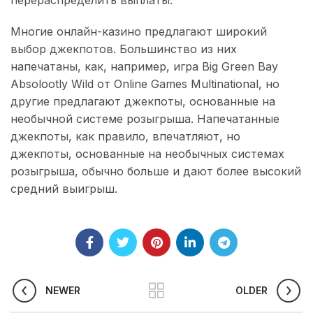
перераспределить выплаты.
Многие онлайн-казино предлагают широкий
выбор джекпотов. Большинство из них
напечатаны, как, например, игра Big Green Bay
Absolootly Wild от Online Games Multinational, но
другие предлагают джекпоты, основанные на
необычной системе розыгрыша. Напечатанные
джекпоты, как правило, впечатляют, но
джекпоты, основанные на необычных системах
розыгрыша, обычно больше и дают более высокий
средний выигрыш.
NEWER
OLDER