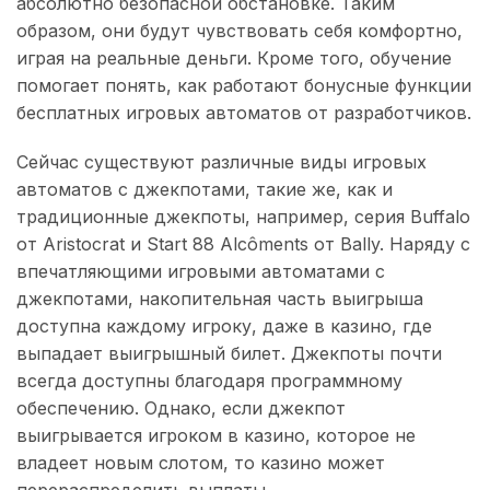
абсолютно безопасной обстановке. Таким
образом, они будут чувствовать себя комфортно,
играя на реальные деньги. Кроме того, обучение
помогает понять, как работают бонусные функции
бесплатных игровых автоматов от разработчиков.
Сейчас существуют различные виды игровых
автоматов с джекпотами, такие же, как и
традиционные джекпоты, например, серия Buffalo
от Aristocrat и Start 88 Alcôments от Bally. Наряду с
впечатляющими игровыми автоматами с
джекпотами, накопительная часть выигрыша
доступна каждому игроку, даже в казино, где
выпадает выигрышный билет. Джекпоты почти
всегда доступны благодаря программному
обеспечению. Однако, если джекпот
выигрывается игроком в казино, которое не
владеет новым слотом, то казино может