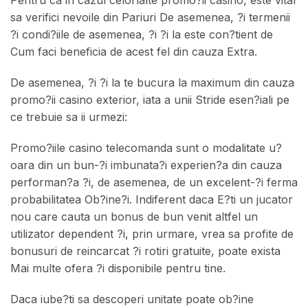
Pentru ca in cazul celorlalte promo?ii casino, este vital
sa verifici nevoile din Pariuri De asemenea, ?i termenii
?i condi?iile de asemenea, ?i ?i la este con?tient de
Cum faci beneficia de acest fel din cauza Extra.
De asemenea, ?i ?i la te bucura la maximum din cauza
promo?ii casino exterior, iata a unii Stride esen?iali pe
ce trebuie sa ii urmezi:
Promo?iile casino telecomanda sunt o modalitate u?
oara din un bun-?i imbunata?i experien?a din cauza
performan?a ?i, de asemenea, de un excelent-?i ferma
probabilitatea Ob?ine?i. Indiferent daca E?ti un jucator
nou care cauta un bonus de bun venit altfel un
utilizator dependent ?i, prin urmare, vrea sa profite de
bonusuri de reincarcat ?i rotiri gratuite, poate exista
Mai multe ofera ?i disponibile pentru tine.
Daca iube?ti sa descoperi unitate poate ob?ine