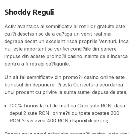
Shoddy Reguli
Activ avantajos al semnificativ al rotirilor gratuite este
ca i?i deschis risc de a ca?tiga un venit real mai
degraba decat un excelent risca propriile Venituri. Inca
nu, este important sa verifici condi?iile din pariere
impuse din aceste promo?ii casino inainte de a incerca
pentru a fi retragi ca?tigurile.
Un alt fel semnificativ din promo?ii casino online este
bonusul din depunere, ?i asta Conjectura acordarea
unui procent cu privire la suma sumei depusa de stea.
100% bonus la fel de mult ca Cinci sute RON: daca
depui 2 sute RON, prime?ti cu toate acestea 200
RON ?i vei avea 400 RON disponibili pe joc;