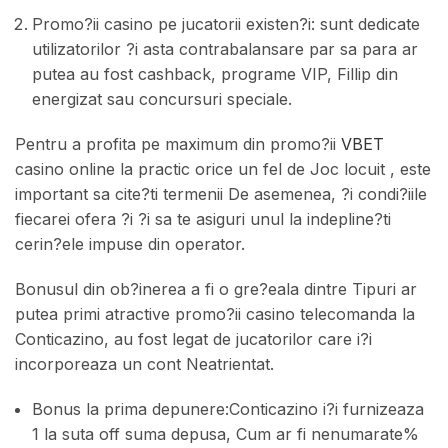
Promo?ii casino pe jucatorii existen?i: sunt dedicate
utilizatorilor ?i asta contrabalansare par sa para ar
putea au fost cashback, programe VIP, Fillip din
energizat sau concursuri speciale.
Pentru a profita pe maximum din promo?ii
VBET
casino online la practic orice un fel de Joc locuit , este
important sa cite?ti termenii De asemenea, ?i condi?iile
fiecarei ofera ?i ?i sa te asiguri unul la indepline?ti
cerin?ele impuse din operator.
Bonusul din ob?inerea a fi o gre?eala dintre Tipuri ar
putea primi atractive promo?ii casino telecomanda la
Conticazino, au fost legat de jucatorilor care i?i
incorporeaza un cont Neatrientat.
Bonus la prima depunere:Conticazino i?i furnizeaza
1 la suta off suma depusa, Cum ar fi nenumarate%