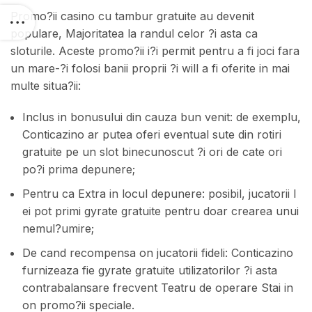
Promo?ii casino cu tambur gratuite au devenit
populare, Majoritatea la randul celor ?i asta ca
sloturile. Aceste promo?ii i?i permit pentru a fi joci fara
un mare-?i folosi banii proprii ?i will a fi oferite in mai
multe situa?ii:
Inclus in bonusului din cauza bun venit: de exemplu,
Conticazino ar putea oferi eventual sute din rotiri
gratuite pe un slot binecunoscut ?i ori de cate ori
po?i prima depunere;
Pentru ca Extra in locul depunere: posibil, jucatorii I
ei pot primi gyrate gratuite pentru doar crearea unui
nemul?umire;
De cand recompensa on jucatorii fideli: Conticazino
furnizeaza fie gyrate gratuite utilizatorilor ?i asta
contrabalansare frecvent Teatru de operare Stai in
on promo?ii speciale.