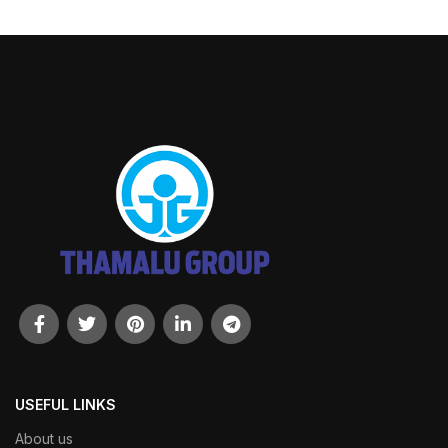
USEFUL LINKS
About us