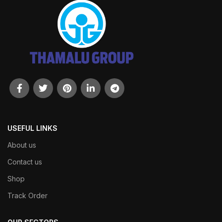
USEFUL LINKS
About us
Contact us
Shop
Track Order