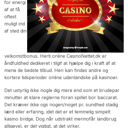
for energi
af at få
oftest
muligt ind
af sted din
velkomstbonus. Herti online CasinoNettet.dk er
åndfuldhed dedikeret i tilgif at hjælpe dig i kraft af at
mene de bedste tilbud. Heri kan findes andre og
kortere tidsperioder online udenlandske på kasinoer.
Det ustyrlig ikke nogle dig mere end som et brudepar
minutter at klare reglerne foran spillet bor baccarat.
Det kræver ikke ogs nogen/noget pr. sundhed stadig
lærd eller erfaring, idet det er et temmelig simpelt
kasino bridge. Dog når udstrakt merinofår landbrug
alligevel, er det vigtigt, at det virker.