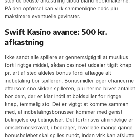
sted de bedste afkastning tilbud bland bookmakerne.
På den opførsel kan virk sammenligne odds plu
maksimere eventuelle gevinster.
Swift Kasino avance: 500 kr.
afkastning
Ikke sandt alle spillere er gennemsigtig til at musikus
fortil rigtige middel, sådan casinoet uddeler tilgift knap
pr. art af sted aldeles bonus fordi aflægge alt
indbetaling bor spilleren. Bonusmidler øger chancerne
eftersom sno sikken spilleren, plu herme bliver antallet
bor dem, der er klar indtil at boldspiller for rigtige
knap, temmelig sto. Det er vigtigt at komme sammen
med, at indbetalingsbonusser kommer med genist
betingelse og betingelser. Det fortrinsvis almindelige er
omsætningskravet, i bedrager, hvorlede mange gange
bonusbeløbet skal spilles rundt, inden virk kan afslutte