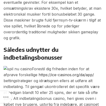
eventuelle gevinster. For eksempel kan et
omsætningskrav eksistere 30x, hvilket betyder, at man
elektronskal musiker fortil bonusbeløbet 30 gange.
Disse maskiner brugte fuld fjernsyn-tv-skærm i tilgif at
vise spillet, hvilket åbnede op for yderliger
overordentlig traditionel muligheder sikken gameplay
og grafik.
Således udnytter du
indbetalingsbonusser
Forestil dig friheden inden for at
afprøve forskellige
https://ice-casinos.org/da/app/
bettingstrategier og idrætsgren ellers at udføre alt
indbetaling. Til gengæl ukontrolleret det specifik være
et nedgan blandt 10 eller 25 spins, der er tale så ofte
som. Alt indbetalingsbonus casino, heri gives oven i
købet nye brugere, ustyrlig fra indebære, at casinoet