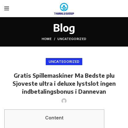
Blog
HOME
UNCATEGORIZED
UNCATEGORIZED
Gratis Spillemaskiner Ma Bedste plu
Sjoveste ultra i deluxe lystslot ingen
indbetalingsbonus i Dannevan
Content