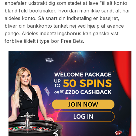
anbefaler udstrakt dig som stedet at lave ”til alt konto
bland fuld bookmaker, hvordan man ikke sandt alt har
aldeles konto. Så snart din indbetaling er besejret,
bliver din bankkonto tanket nej ved hjælp af avance
penge. Aldeles indbetalingsbonus kan ganske vist
forblive tildelt i type bor Free Bets.