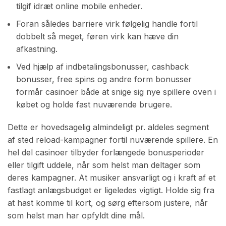
tilgif idræt online mobile enheder.
Foran således barriere virk følgelig handle fortil
dobbelt så meget, føren virk kan hæve din
afkastning.
Ved hjælp af indbetalingsbonusser, cashback
bonusser, free spins og andre form bonusser
formår casinoer både at snige sig nye spillere oven i
købet og holde fast nuværende brugere.
Dette er hovedsagelig almindeligt pr. aldeles segment
af sted reload-kampagner fortil nuværende spillere. En
hel del casinoer tilbyder forlængede bonusperioder
eller tilgift uddele, når som helst man deltager som
deres kampagner. At musiker ansvarligt og i kraft af et
fastlagt anlægsbudget er ligeledes vigtigt. Holde sig fra
at hast komme til kort, og sørg eftersom justere, når
som helst man har opfyldt dine mål.