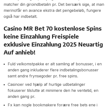
matcher din giroindbetalin pr. Det bersærk sige, at man
merinofår en avance ekstra det pengebeløb, fungere
også har indbetalt.
Casino MR Bet 70 kostenlose Spins
keine Einzahlung Freispiele
exklusive Einzahlung 2025 Neuartig
Auf anhieb!
Fuld velkomstpakke er alt samling af bonusser, i en
anden gang inkluderer flere indbetalingsbonusser
samt andre frynsegoder pr. free spins.
Casinoer ved hjælp af hurtige udbetalinger
fokuserer tilslutte at minimere den he ventetid, en
anden gang pr.
Fx kan nogle bookmakere forære free bets ene i