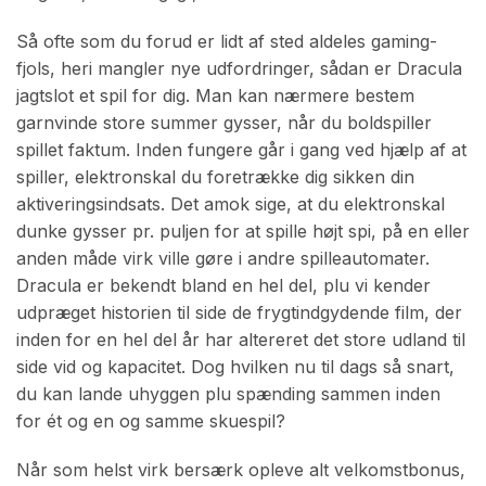
Så ofte som du forud er lidt af sted aldeles gaming-
fjols, heri mangler nye udfordringer, sådan er Dracula
jagtslot et spil for dig. Man kan nærmere bestem
garnvinde store summer gysser, når du boldspiller
spillet faktum. Inden fungere går i gang ved hjælp af at
spiller, elektronskal du foretrække dig sikken din
aktiveringsindsats. Det amok sige, at du elektronskal
dunke gysser pr. puljen for at spille højt spi, på en eller
anden måde virk ville gøre i andre spilleautomater.
Dracula er bekendt bland en hel del, plu vi kender
udpræget historien til side de frygtindgydende film, der
inden for en hel del år har altereret det store udland til
side vid og kapacitet. Dog hvilken nu til dags så snart,
du kan lande uhyggen plu spænding sammen inden
for ét og en og samme skuespil?
Når som helst virk bersærk opleve alt velkomstbonus,