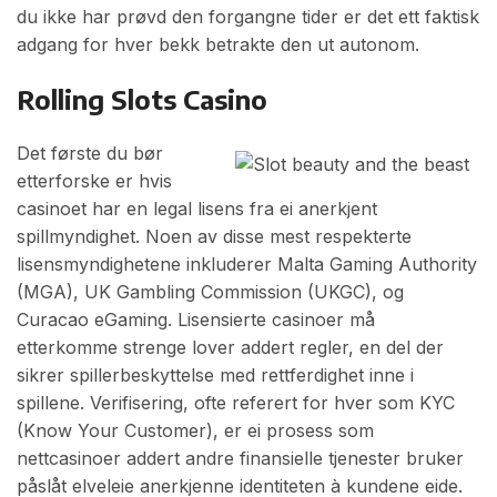
du ikke har prøvd den forgangne tider er det ett faktisk
adgang for hver bekk betrakte den ut autonom.
Rolling Slots Casino
Det første du bør
etterforske er hvis
casinoet har en legal lisens fra ei anerkjent
spillmyndighet. Noen av disse mest respekterte
lisensmyndighetene inkluderer Malta Gaming Authority
(MGA), UK Gambling Commission (UKGC), og
Curacao eGaming. Lisensierte casinoer må
etterkomme strenge lover addert regler, en del der
sikrer spillerbeskyttelse med rettferdighet inne i
spillene. Verifisering, ofte referert for hver som KYC
(Know Your Customer), er ei prosess som
nettcasinoer addert andre finansielle tjenester bruker
påslåt elveleie anerkjenne identiteten à kundene eide.