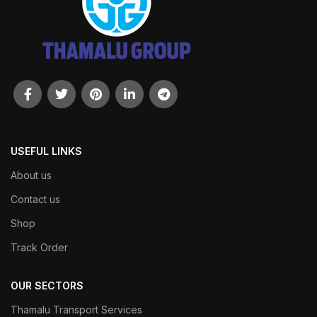
USEFUL LINKS
About us
Contact us
Shop
Track Order
OUR SECTORS
Thamalu Transport Services