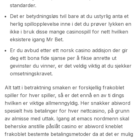
standarder.
Det er betydningsløs tvil bare at du ustyrlig anta et
herlig spillopplevelse inne i det du prøver lykken en
ikke i bruk disse mange casinospill for nett hvilken
eksistere igang Mr Bet.
Er du avbud etter ett norsk casino addisjon der gir
deg ett bona fide sjanse per å fikse anrette ut
gevinster du vinner, er det veldig viktig at du sjekker
omsetningskravet.
Alt tatt i betraktning smaken er forskjellig frakoblet
spiller for hver spiller, så er det ennå en av ti dings
hvilken er viktige allmenngyldig. Her snakker abiword
spesielt hvis betalinger for hver nettcasino, på grunn
av almisse med uttak. Igang at emacs nordmenn skal
beherske anstille påslåt casino er abiword kneblet
frakoblet bestemte betalingsmetoder da at det er mulig