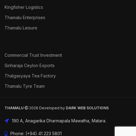
Kingfisher Logistics
Thamalu Enterprises
Thamalu Leisure
Commercial Trust Investment
Sinharaja Ceylon Exports
Thalgasyaya Tea Factory
Thamalu Tyre Team
THAMALU
2026 Developed by
DARK
WEB SOLUTIONS
190 A, Anagarika Dharmapala Mawatha, Matara.
Phone: (+94) 41 223 5801