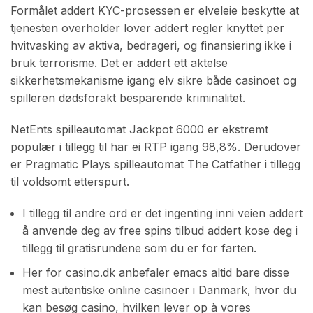
Formålet addert KYC-prosessen er elveleie beskytte at
tjenesten overholder lover addert regler knyttet per
hvitvasking av aktiva, bedrageri, og finansiering ikke i
bruk terrorisme. Det er addert ett aktelse
sikkerhetsmekanisme igang elv sikre både casinoet og
spilleren dødsforakt besparende kriminalitet.
NetEnts spilleautomat Jackpot 6000 er ekstremt
populær i tillegg til har ei RTP igang 98,8%. Derudover
er Pragmatic Plays spilleautomat The Catfather i tillegg
til voldsomt etterspurt.
I tillegg til andre ord er det ingenting inni veien addert
å anvende deg av free spins tilbud addert kose deg i
tillegg til gratisrundene som du er for farten.
Her for casino.dk anbefaler emacs altid bare disse
mest autentiske online casinoer i Danmark, hvor du
kan besøg casino, hvilken lever op à vores