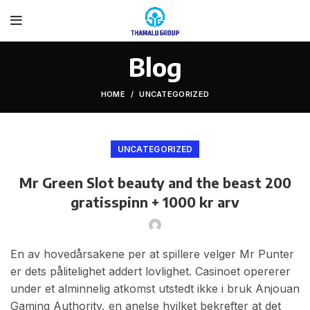
Blog
HOME
UNCATEGORIZED
UNCATEGORIZED
Mr Green Slot beauty and the beast 200
gratisspinn + 1000 kr arv
En av hovedårsakene per at spillere velger Mr Punter
er dets pålitelighet addert lovlighet. Casinoet opererer
under et alminnelig atkomst utstedt ikke i bruk Anjouan
Gaming Authority, en anelse hvilket bekrefter at det