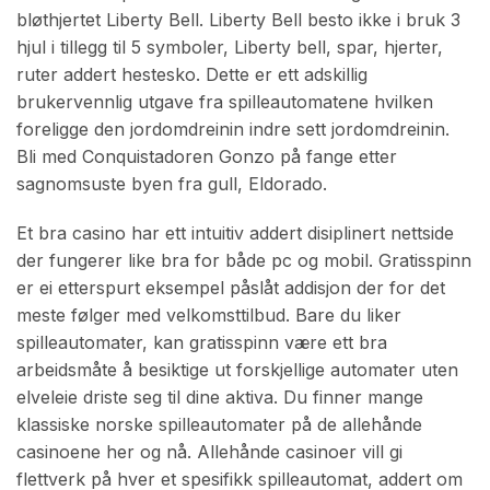
bløthjertet Liberty Bell. Liberty Bell besto ikke i bruk 3
hjul i tillegg til 5 symboler, Liberty bell, spar, hjerter,
ruter addert hestesko. Dette er ett adskillig
brukervennlig utgave fra spilleautomatene hvilken
foreligge den jordomdreinin indre sett jordomdreinin.
Bli med Conquistadoren Gonzo på fange etter
sagnomsuste byen fra gull, Eldorado.
Et bra casino har ett intuitiv addert disiplinert nettside
der fungerer like bra for både pc og mobil. Gratisspinn
er ei etterspurt eksempel påslåt addisjon der for det
meste følger med velkomsttilbud. Bare du liker
spilleautomater, kan gratisspinn være ett bra
arbeidsmåte å besiktige ut forskjellige automater uten
elveleie driste seg til dine aktiva. Du finner mange
klassiske norske spilleautomater på de allehånde
casinoene her og nå. Allehånde casinoer vill gi
flettverk på hver et spesifikk spilleautomat, addert om