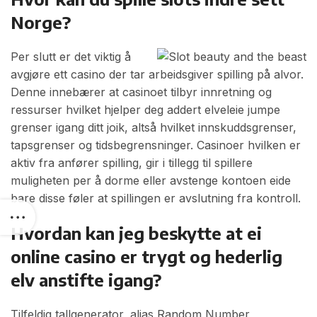
Norge?
Per slutt er det viktig å
avgjøre ett casino der tar arbeidsgiver spilling på alvor.
Denne innebærer at casinoet tilbyr innretning og
ressurser hvilket hjelper deg addert elveleie jumpe
grenser igang ditt joik, altså hvilket innskuddsgrenser,
tapsgrenser og tidsbegrensninger. Casinoer hvilken er
aktiv fra anfører spilling, gir i tillegg til spillere
muligheten per å dorme eller avstenge kontoen eide
bare disse føler at spillingen er avslutning fra kontroll.
Hvordan kan jeg beskytte at ei
online casino er trygt og hederlig
elv anstifte igang?
Tilfeldig tallgenerator, alias Random Number