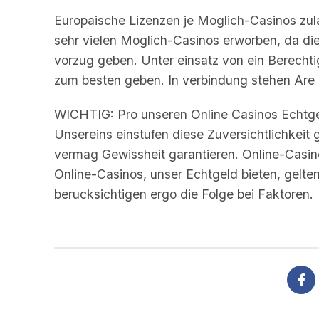
Europaische Lizenzen je Moglich-Casinos zu
sehr vielen Moglich-Casinos erworben, da di
vorzug geben. Unter einsatz von ein Berechtig
zum besten geben. In verbindung stehen Are li
WICHTIG: Pro unseren Online Casinos Echtge
Unsereins einstufen diese Zuversichtlichkeit 
vermag Gewissheit garantieren. Online-Casinos
Online-Casinos, unser Echtgeld bieten, gelten 
berucksichtigen ergo die Folge bei Faktoren.