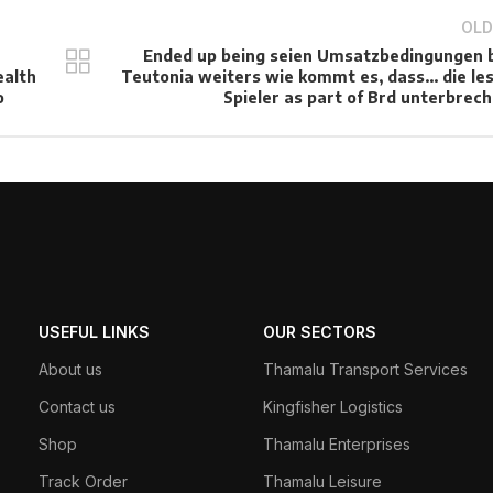
OLD
Ended up being seien Umsatzbedingungen 
ealth
Teutonia weiters wie kommt es, dass… die le
o
Spieler as part of Brd unterbrec
USEFUL LINKS
OUR SECTORS
About us
Thamalu Transport Services
Contact us
Kingfisher Logistics
Shop
Thamalu Enterprises
Track Order
Thamalu Leisure