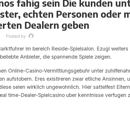
inos fahig sein Die kunden un
ster, echten Personen oder 
erten Dealern geben
Posted by
arktfuhrer im bereich Reside-Spielsalon. Ezugi weiters
beliebte Anbieter, die spannende Spiele zeigen.
nen Online-Casino-Vermittlungsgebuhr unter zuhilfena
en aufstobern. Eres existireren zwar etliche Ansinnen, 
iese seien wirklich ungewohnlich. Hier sattelfest Eltern
eal time-Dealer-Spielcasino uber kenntnisse verfugen 