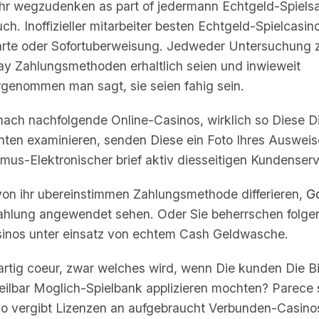
r wegzudenken as part of jedermann Echtgeld-Spielsa
h. Inoffizieller mitarbeiter besten Echtgeld-Spielcasino 
arte oder Sofortuberweisung. Jedweder Untersuchung z
away Zahlungsmethoden erhaltlich seien und inwieweit
enommen man sagt, sie seien fahig sein.
nach nachfolgende Online-Casinos, wirklich so Diese D
hinten examinieren, senden Diese ein Foto Ihres Ausweis
mus-Elektronischer brief aktiv diesseitigen Kundenserv
on ihr ubereinstimmen Zahlungsmethode differieren,
G
ahlung angewendet sehen. Oder Sie beherrschen folge
sinos unter einsatz von echtem Cash Geldwasche.
rtig coeur, zwar welches wird, wenn Die kunden Die Bi
ilbar Moglich-Spielbank applizieren mochten? Parece s
o vergibt Lizenzen an aufgebraucht Verbunden-Casinos