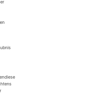
ser
ten
aubnis
bendiese
chtens
r