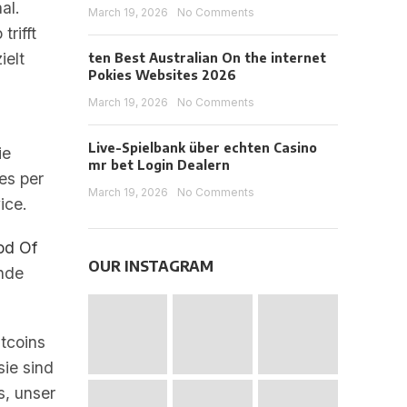
al.
March 19, 2026
No Comments
trifft
ielt
ten Best Australian On the internet
Pokies Websites 2026
March 19, 2026
No Comments
Live-Spielbank über echten Casino
ie
mr bet Login Dealern
es per
March 19, 2026
No Comments
ice.
od Of
OUR INSTAGRAM
nde
tcoins
ie sind
, unser