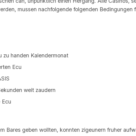
chen can, unpunktlich einen Hergang. Alle Casinos, se
werden, mussen nachfolgende folgenden Bedingungen f
cu zu handen Kalendermonat
rten Ecu
ASIS
Sekunden weit zaudern
e Ecu
em Bares geben wollten, konnten zigeunern fruher aufw