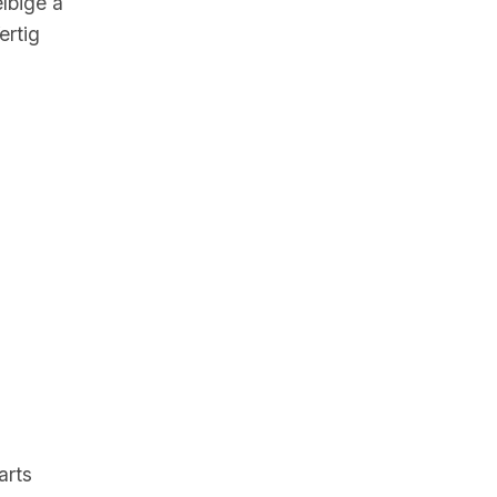
lbige a
ertig
arts