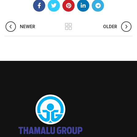
NEWER
OLDER