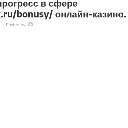
рогресс в сфере
k.ru/bonusy/ онлайн-казино.
Posted by