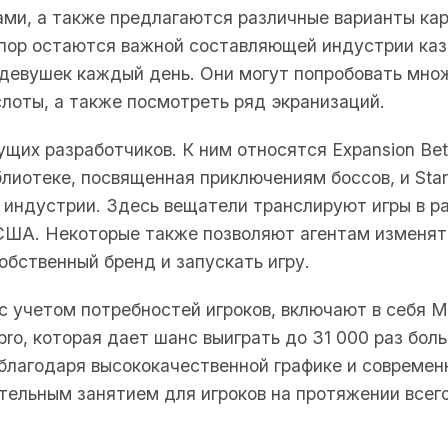
ами, а также предлагаются различные варианты ка
х пор остаются важной составляющей индустрии каз
в девушек каждый день. Они могут попробовать мно
слоты, а также посмотреть ряд экранизаций.
щих разработчиков. К ним относятся Expansion Bett
лиотеке, посвященная приключениям боссов, и Start
в индустрии. Здесь вещатели транслируют игры в р
и США. Некоторые также позволяют агентам изменят
обственный бренд и запускать игру.
 с учетом потребностей игроков, включают в себя M
bro, которая дает шанс выиграть до 31 000 раз бол
 благодаря высококачественной графике и совреме
тельным занятием для игроков на протяжении всег