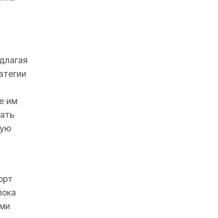
едлагая
атегии
е им
дать
вую
орт
пока
ыми