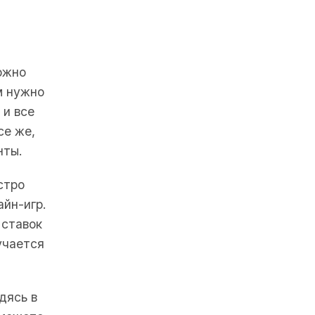
ожно
м нужно
 и все
се же,
нты.
стро
айн-игр.
 ставок
учается
дясь в