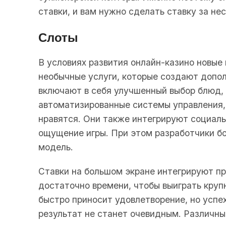
ставки, и вам нужно сделать ставку за не
Слоты
В условиях развития онлайн-казино новые
необычные услуги, которые создают допо
включают в себя улучшенный выбор блюд,
автоматизированные системы управления, 
нравятся. Они также интегрируют социаль
ощущение игры. При этом разработчики б
модель.
Ставки на большом экране интегрируют пр
достаточно времени, чтобы выиграть круп
быстро приносит удовлетворение, но успех
результат не станет очевидным. Различн