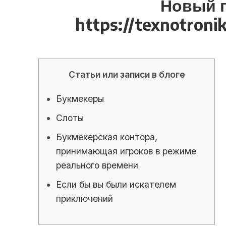
Новый п
https://texnotroni
Статьи или записи в блоге
Букмекеры
Слоты
Букмекерская контора,
принимающая игроков в режиме
реального времени
Если бы вы были искателем
приключений