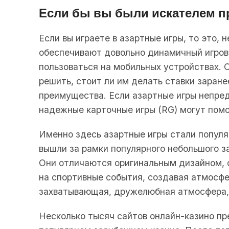
Если бы вы были искателем 
Если вы играете в азартные игры, то это, 
обеспечивают довольно динамичный игров
пользоваться на мобильных устройствах. 
решить, стоит ли им делать ставки заран
преимущества. Если азартные игры непред
надежные карточные игры (RG) могут помо
Именно здесь азартные игры стали популя
вышли за рамки популярного небольшого з
Они отличаются оригинальным дизайном, 
на спортивные события, создавая атмосфе
захватывающая, дружелюбная атмосфера, 
Несколько тысяч сайтов онлайн-казино пре