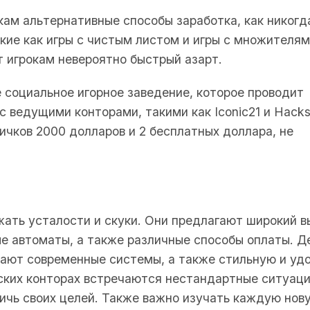
ам альтернативные способы заработка, как никогд
кие как игры с чистым листом и игры с множителям
ят игрокам невероятно быстрый азарт.
ое социальное игорное заведение, которое проводит
с ведущими конторами, такими как Iconic21 и Hack
чков 2000 долларов и 2 бесплатных доллара, не
ать усталости и скуки. Они предлагают широкий в
вые автоматы, а также различные способы оплаты. Д
гают современные системы, а также стильную и уд
рских конторах встречаются нестандартные ситуаци
тичь своих целей. Также важно изучать каждую нов