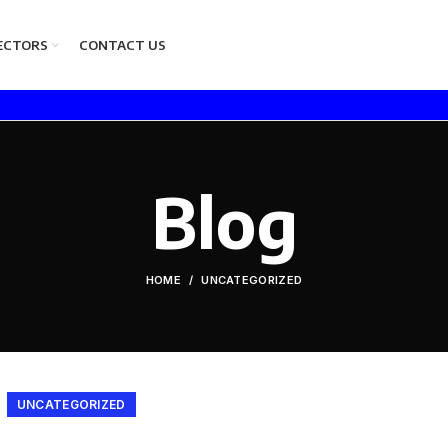
ECTORS
CONTACT US
Blog
HOME
UNCATEGORIZED
UNCATEGORIZED