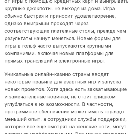
от игры с помощью кредитных карт и выигрывать
крупные джекпоты, не выходя из дома. Игра
обычно быстрая и приносит удовлетворение,
однако выигрыши проходят через
соответствующие платежные столы, прежде чем
результаты начнут меняться. Новые формы для
игры в гольф часто выпускаются крупными
компаниями, включая новые платформы для
прямых трансляций и электронные игры.
Уникальные онлайн-казино страны вводят
некоторые правила для азартных игр и запуска
новых проектов. Хотя здесь есть захватывающие
и замечательные новинки, не стоит слишком
углубляться в их возможности. В частности,
программное обеспечение может иметь гораздо
меньший опыт, а сотрудники службы поддержки,
которые все еще смотрят на женские ноги, могут