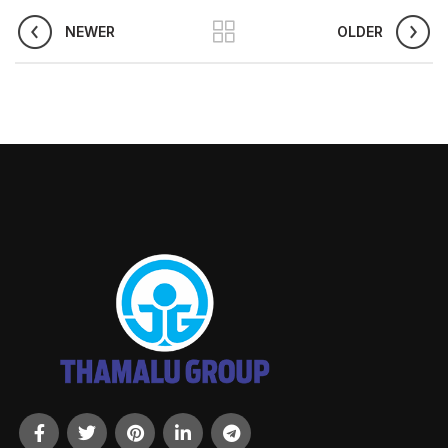
NEWER
OLDER