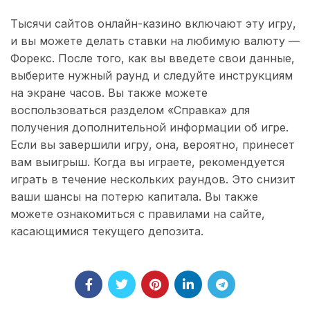
Тысячи сайтов онлайн-казино включают эту игру,
и вы можете делать ставки на любимую валюту —
Форекс. После того, как вы введете свои данные,
выберите нужный раунд и следуйте инструкциям
на экране часов. Вы также можете
воспользоваться разделом «Справка» для
получения дополнительной информации об игре.
Если вы завершили игру, она, вероятно, принесет
вам выигрыш. Когда вы играете, рекомендуется
играть в течение нескольких раундов. Это снизит
ваши шансы на потерю капитала. Вы также
можете ознакомиться с правилами на сайте,
касающимися текущего депозита.