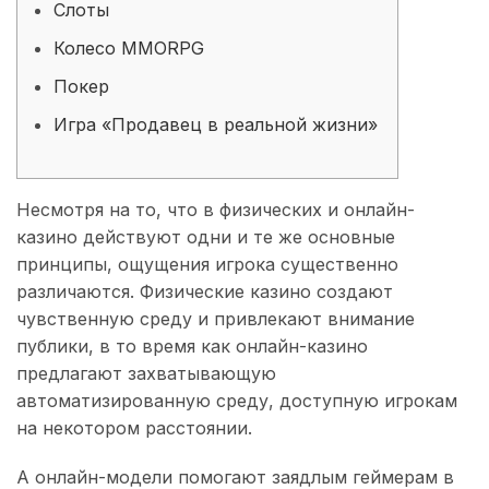
Слоты
Колесо MMORPG
Покер
Игра «Продавец в реальной жизни»
Несмотря на то, что в физических и онлайн-
казино действуют одни и те же основные
принципы, ощущения игрока существенно
различаются. Физические казино создают
чувственную среду и привлекают внимание
публики, в то время как онлайн-казино
предлагают захватывающую
автоматизированную среду, доступную игрокам
на некотором расстоянии.
А онлайн-модели помогают заядлым геймерам в