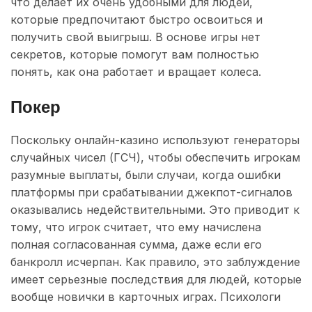
что делает их очень удобными для людей,
которые предпочитают быстро освоиться и
получить свой выигрыш. В основе игры нет
секретов, которые помогут вам полностью
понять, как она работает и вращает колеса.
Покер
Поскольку онлайн-казино используют генераторы
случайных чисел (ГСЧ), чтобы обеспечить игрокам
разумные выплаты, были случаи, когда ошибки
платформы при срабатывании джекпот-сигналов
оказывались недействительными. Это приводит к
тому, что игрок считает, что ему начислена
полная согласованная сумма, даже если его
банкролл исчерпан. Как правило, это заблуждение
имеет серьезные последствия для людей, которые
вообще новички в карточных играх. Психологи