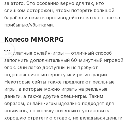
за этого. Это особенно верно для тех, кто
слишком осторожен, чтобы потерять большой
барабан и начать противодействовать погоне за
прибылью/убытками.
Колесо MMORPG
Бесплатные онлайн-игры — отличный способ
заполнить дополнительный 60-минутный игровой
блок. Они легко доступны и не требуют
подключения к интернету или регистрации.
Некоторые сайты также предлагают реальные
игры, в которые можно играть на реальные
деньги, а также другие флеш-игры. Таким
образом, онлайн-игры идеально подходят для
новичков, поскольку позволяют установить
хорошую стратегию ставок, не вкладывая деньги.