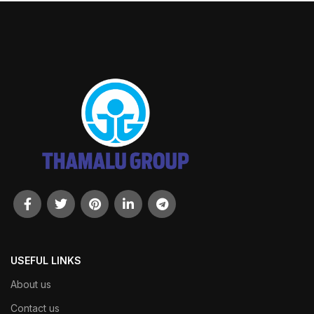
USEFUL LINKS
About us
Contact us