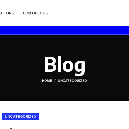
ECTORS
CONTACT US
Blog
HOME
UNCATEGORIZED
UNCATEGORIZED