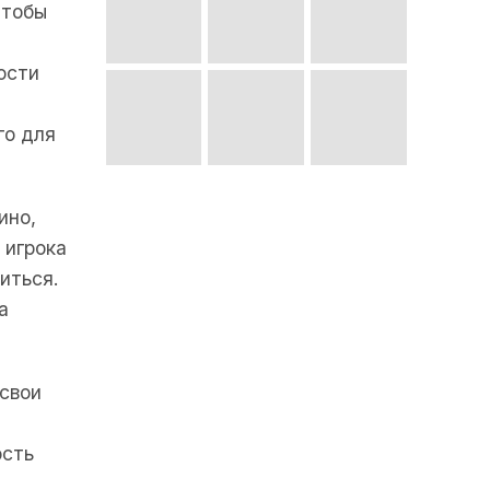
чтобы
ости
го для
ино,
 игрока
иться.
а
свои
ость