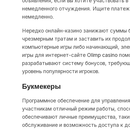
объявления, если вы хотите участвовать 
немедленного отчуждения.
Ищите платежн
немедленно.
Нередко онлайн-казино занижают суммы бо
чрезмерным тратам и заставить их продолж
компьютерные игры либо начинающий, эл
игры для интернет-сайте
Olimp casino
помо
разрабатывают систему бонусов, требующ
уровень популярности игроков.
Букмекеры
Программное обеспечение для управления
участникам отличный режим работы, спос
обеспечивают личные преимущества, таки
обслуживание и возможность доступа к д