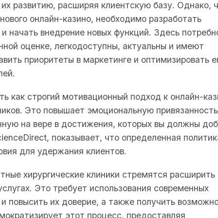
их развитию, расширяя клиентскую базу. Однако, 
нового онлайн-казино, необходимо разработать
и начать внедрение новых функций. Здесь потребн
ной оценке, легкодоступны, актуальны и имеют
авить приоритеты в маркетинге и оптимизировать е
лей.
ть как строгий мотивационный подход к онлайн-каз
ников. Это повышает эмоциональную привязанность
нную на вере в достижения, которых вы должны доб
ienceDirect, показывает, что определенная политик
овия для удержания клиентов.
тные хирургические клиники стремятся расширить 
слугах. Это требует использования современных
 и повысить их доверие, а также получить возможн
мократизирует этот процесс, предоставляя