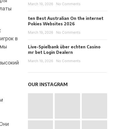
для
March 19, 2026
No Comments
платы
ten Best Australian On the internet
Pokies Websites 2026
к
March 19, 2026
No Comments
игрок в
емы
Live-Spielbank über echten Casino
mr bet Login Dealern
March 19, 2026
No Comments
высокий
OUR INSTAGRAM
ым
 Они