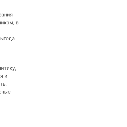
вания
икам, в
выгода
литику,
я и
ть,
сные