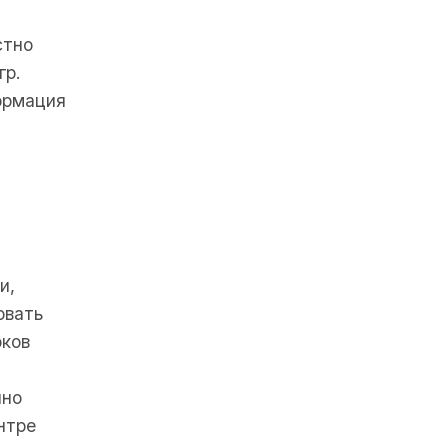
стно
гр.
формация
и,
овать
оков
нно
нтре