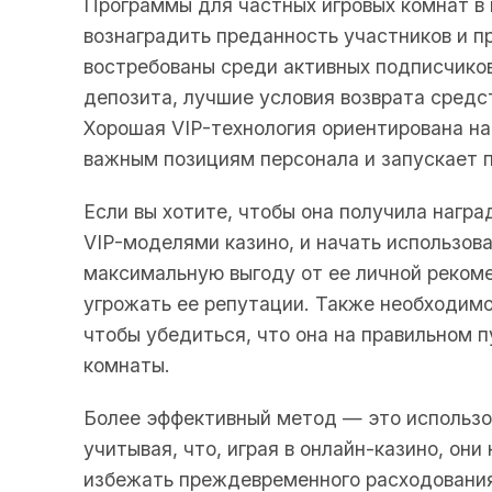
Программы для частных игровых комнат в 
вознаградить преданность участников и 
востребованы среди активных подписчиков
депозита, лучшие условия возврата средс
Хорошая VIP-технология ориентирована на
важным позициям персонала и запускает п
Если вы хотите, чтобы она получила нагр
VIP-моделями казино, и начать использов
максимальную выгоду от ее личной рекоме
угрожать ее репутации. Также необходимо
чтобы убедиться, что она на правильном п
комнаты.
Более эффективный метод — это использо
учитывая, что, играя в онлайн-казино, о
избежать преждевременного расходования